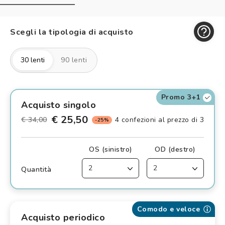
Controllo visivo
Prenota un test della vista gratuito
Scegli la tipologia di acquisto
Carta fedeltà
30 lenti
90 lenti
Logout
Promo 3+1
Acquisto singolo
€ 25,50
€ 34,00
4 confezioni al prezzo di 3
-25%
OS (sinistro)
OD (destro)
Quantità
Comodo e veloce
Acquisto periodico