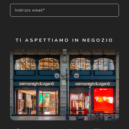
Indirizzo email*
Iscriviti
TI ASPETTIAMO IN NEGOZIO
Cliccando su "Iscriviti", confermo di avere più di 16 anni e
acconsento all'utilizzo dei miei Dati Personali da parte di
Luxottica Group S.p.A. per l'invio di offerte speciali, novità
ed altre comunicazioni di carattere pubblicitario (consultare
Informativa sulla privacy
per ulteriori informazioni).