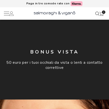
Paga in tre comode rate con
0
Ciao,
Lenti a contatto
Il mio profilo
Occhiali da vista
BONUS VISTA
Rubrica indirizzi
Occhiali da sole
50 euro per i tuoi occhiali da vista o lenti a
contatto
correttive
Metodi di pagamento
AI Glasses
I miei ordini
Brand
Acquisto periodico
In evidenza