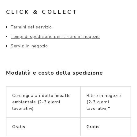
Controllo visivo
Prenota un test della vista gratuito
CLICK & COLLECT
Carta fedeltà
Termini del servizio
Tempi di spedizione per il ritiro in negozio
Logout
Servizi in negozio
Modalità e costo della spedizione
Consegna a ridotto impatto
Ritiro in negozio
ambientale (2-3 giorni
(2-3 giorni
lavorativi)
lavorativi)*
Gratis
Gratis