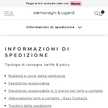
Paga in tre comode rate con
0
Informazioni di spedizione
Ciao,
Lenti a contatto
Guida alle taglie
Il mio profilo
Occhiali da vista
INFORMAZIONI DI
SPEDIZIONE
Rubrica indirizzi
Informazioni di spedizione
Occhiali da sole
Tipologie di consegna, tariffe & policy
Metodi di pagamento
AI Glasses
Resi e garanzie
Modalità e costo della spedizione
I miei ordini
Spedizione responsabile
Brand
FAQ
Spedizione responsabile in 1 giorno per lenti a contatto
Acquisto periodico
Abbonamento lenti a contatto - Easy Contacts
In evidenza
Tracking della spedizione