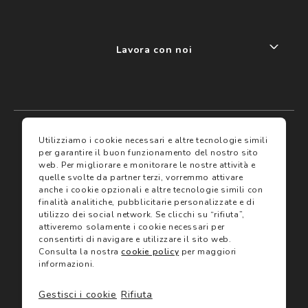
Lavora con noi
My account
I miei preferiti
Utilizziamo i cookie necessari e altre tecnologie simili
per garantire il buon funzionamento del nostro sito
web.
Per migliorare e monitorare le nostre attività e
Assicurazioni
quelle svolte da partner terzi, vorremmo attivare
anche i cookie opzionali e altre tecnologie simili con
finalità analitiche, pubblicitarie personalizzate e di
Termini e condizioni
Servizi
utilizzo dei social network.
Se clicchi su “rifiuta”,
Termini di vendita
attiveremo solamente i cookie necessari per
Avvertenze e informazioni di sicurezza sui prodotti
consentirti di navigare e utilizzare il sito web.
Informativa sulla Privacy
Consulta la nostra
cookie policy
per maggiori
Trova negozio
Utilizzo dei cookie
informazioni.
Site map
Gift Card
Gestisci i cookie
Rifiuta
©2024 Salmoiraghi & Viganò All Rights Reserved