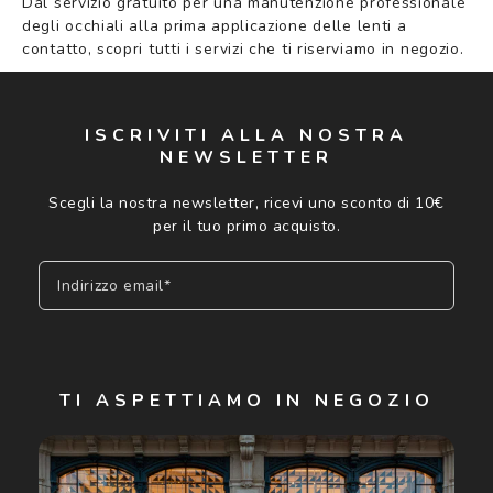
Dal servizio gratuito per una manutenzione professionale
degli occhiali alla prima applicazione delle lenti a
contatto, scopri tutti i servizi che ti riserviamo in negozio.
ISCRIVITI ALLA NOSTRA
NEWSLETTER
Scegli la nostra newsletter, ricevi uno sconto di 10€
per il tuo primo acquisto.
Indirizzo email*
Iscriviti
TI ASPETTIAMO IN NEGOZIO
Cliccando su "Iscriviti", confermo di avere più di 16 anni e
acconsento all'utilizzo dei miei Dati Personali da parte di
Luxottica Group S.p.A. per l'invio di offerte speciali, novità
ed altre comunicazioni di carattere pubblicitario (consultare