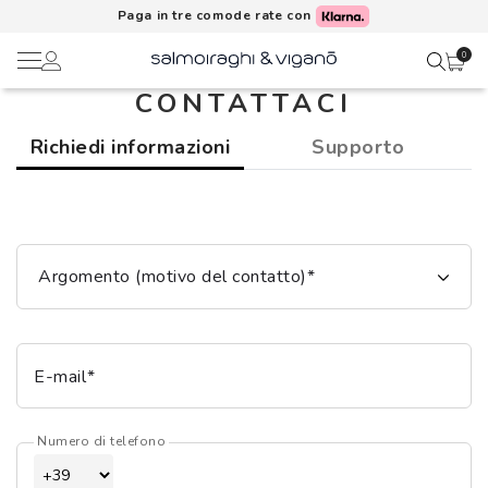
Paga in tre comode rate con
0
CONTATTACI
Ciao,
Lenti a contatto
Richiedi informazioni
Supporto
Il mio profilo
Occhiali da vista
Rubrica indirizzi
Occhiali da sole
Argomento (motivo del contatto)*
Metodi di pagamento
AI Glasses
I miei ordini
E-mail*
Brand
Acquisto periodico
Numero di telefono
In evidenza