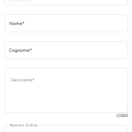
Controllo visivo
Prenota un test della vista gratuito
Carta fedeltà
Nome*
Logout
Cognome*
/2000
Numero Ordine