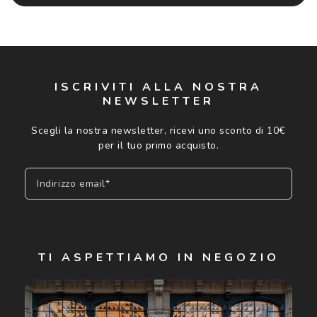
ISCRIVITI ALLA NOSTRA
NEWSLETTER
Scegli la nostra newsletter, ricevi uno sconto di 10€
per il tuo primo acquisto.
Indirizzo email*
Iscriviti
TI ASPETTIAMO IN NEGOZIO
Cliccando su "Iscriviti", confermo di avere più di 16 anni e
acconsento all'utilizzo dei miei Dati Personali da parte di
Luxottica Group S.p.A. per l'invio di offerte speciali, novità
ed altre comunicazioni di carattere pubblicitario (consultare