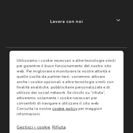
Lavora con noi
My account
I miei preferiti
Utilizziamo i cookie necessari e altre tecnologie simili
per garantire il buon funzionamento del nostro sito
web.
Per migliorare e monitorare le nostre attività e
Assicurazioni
quelle svolte da partner terzi, vorremmo attivare
anche i cookie opzionali e altre tecnologie simili con
finalità analitiche, pubblicitarie personalizzate e di
Termini e condizioni
Servizi
utilizzo dei social network.
Se clicchi su “rifiuta”,
Termini di vendita
attiveremo solamente i cookie necessari per
Avvertenze e informazioni di sicurezza sui prodotti
consentirti di navigare e utilizzare il sito web.
Informativa sulla Privacy
Consulta la nostra
cookie policy
per maggiori
Trova negozio
Utilizzo dei cookie
informazioni.
Site map
Gift Card
Gestisci i cookie
Rifiuta
©2024 Salmoiraghi & Viganò All Rights Reserved