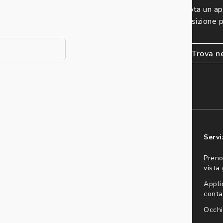
 per il tuo primo
Prenota un a
disposizione p
trova n
consento all'utilizzo
'invio di offerte
ario (consultare
 offerta
Acquisti
Servi
da sole
Trova negozio
Preno
vista
da vista
Informazioni di spedizione
Appli
da lettura
Resi e garanzie
conta
ai materiali
Crea un reso o cancella un
Occhi
i
ordine