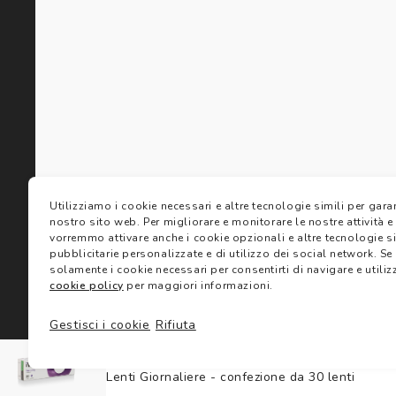
Lenti a c
Soluzioni 
Ray-Ban 
Oakley M
I nostri b
Gift card
Utilizziamo i cookie necessari e altre tecnologie simili per gar
nostro sito web.
Per migliorare e monitorare le nostre attività e
vorremmo attivare anche i cookie opzionali e altre tecnologie sim
pubblicitarie personalizzate e di utilizzo dei social network.
Se 
solamente i cookie necessari per consentirti di navigare e utilizz
cookie policy
per maggiori informazioni.
Termini 
Gestisci i cookie
Rifiuta
©2024 Salmoiraghi & Viganò All Rights Reserved
condizi
Iwear® Harmony Astigmatism 30 Lenti
Lenti Giornaliere - confezione da 30 lenti