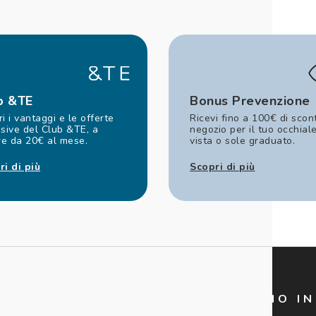
b &TE
Bonus Prevenzione
i i vantaggi e le offerte
Ricevi fino a 100€ di scon
sive del Club &TE, a
negozio per il tuo occhial
re da 20€ al mese.
vista o sole graduato.
ri di più
Scopri di più
LETTER
TI ASPETTIAMO I