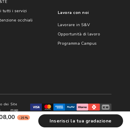
 &TE
 tutti i servizi
Lavora con noi
enzione occhiali
Lavorare in S&V
Opportunità di lavoro
Programma Campus
zo dei
Site
e
map
08,00
-25%
Inserisci la tua gradazione