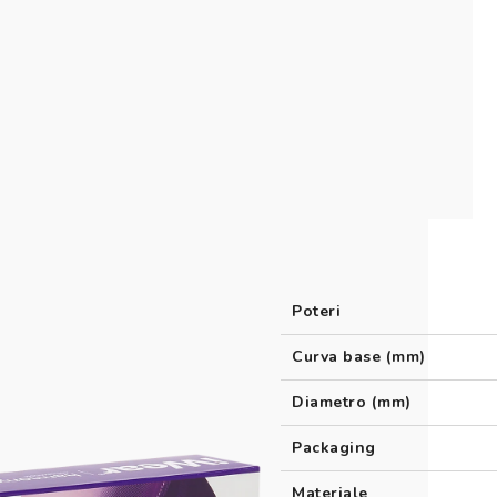
Novità: puoi pagare in contanti alla consegna
Poteri
Curva base (mm)
Diametro (mm)
Packaging
Materiale