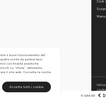
Club
ontatto
Recedere dal contratto qui
Scopri
e colliri
Controlla saldo Gift Card
Manut
Meta
FAQ
eta
rand
antire il buon funzionamento del
 quelle svolte da partner terzi,
ili con finalità analitiche,
clicchi su “rifiuta”, attiveremo
are il sito web.
Consulta la nostra
e
Termini di
Avvertenze e informazioni di
Informativa
Utiliz
Accetta tutti i cookie
oni
vendita
sicurezza sui prodotti
sulla Privacy
cooki
€ 1
€ 144,00