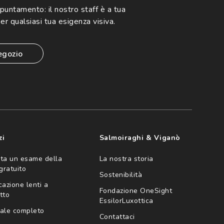
ppuntamento:
il nostro staff è a tua
er qualsiasi tua esigenza visiva.
egozio
zi
Salmoiraghi & Viganò
ta un esame della
La nostra storia
 gratuito
Sostenibilità
cazione lenti a
Fondazione OneSight
tto
EssilorLuxottica
ale completo
Contattaci