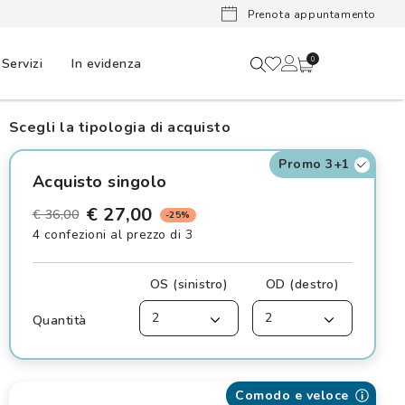
Lenti a cont
Prenota appuntamento
Servizi
In evidenza
0
Scegli la tipologia di acquisto
Promo 3+1
Acquisto singolo
€ 27,00
€ 36,00
-25%
4 confezioni al prezzo di 3
OS (sinistro)
OD (destro)
2
2
Quantità
Comodo e veloce