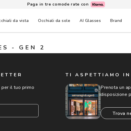
Paga in tre comode rate con
chiali da vista
Occhiali da sole
AI Glasses
Brand
S - GEN 2
LETTER
TI ASPETTIAMO I
 per il tuo primo
Prenota un a
disposizione p
trova n