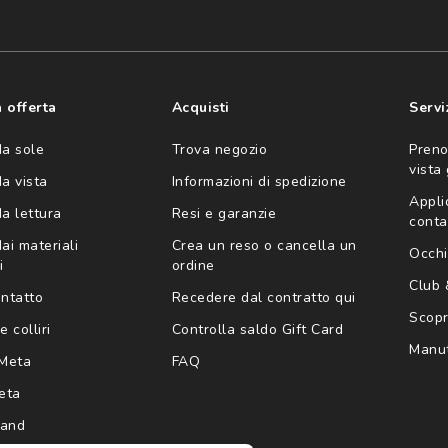
consento all'utilizzo
'invio di offerte
ario (consultare
 offerta
Acquisti
Servi
da sole
Trova negozio
Preno
vista
da vista
Informazioni di spedizione
Appli
da lettura
Resi e garanzie
conta
ai materiali
Crea un reso o cancella un
Occhi
i
ordine
Club
ontatto
Recedere dal contratto qui
Scopri
e colliri
Controlla saldo Gift Card
Manut
Meta
FAQ
eta
rand