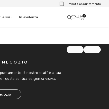
Lenti a cont
Prenota appuntamento
Servizi
In evidenza
0
N NEGOZIO
ppuntamento:
il nostro staff è a tua
er qualsiasi tua esigenza visiva.
egozio