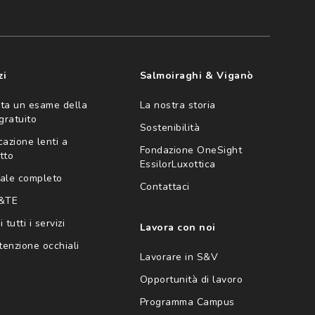
zi
Salmoiraghi & Viganò
ta un esame della
La nostra storia
 gratuito
Sostenibilità
cazione lenti a
Fondazione OneSight
tto
EssilorLuxottica
ale completo
Contattaci
 &TE
 tutti i servizi
Lavora con noi
enzione occhiali
Lavorare in S&V
Opportunità di lavoro
Programma Campus