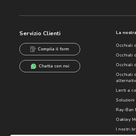
Iscriviti
Cliccando su "Iscriviti", confermo di avere più di 16 anni e ac
dei miei Dati Personali da parte di Luxottica Group S.p.A. per l
speciali, novità ed altre comunicazioni di carattere pubblicit
Servizio Clienti
La nostra
Informativa sulla privacy
per ulteriori informazioni).
Occhiali 
Compila il form
Occhiali 
Occhiali 
Chatta con noi
Occhiali d
alternativ
Lenti a c
Soluzioni 
Ray-Ban 
Oakley M
I nostri b