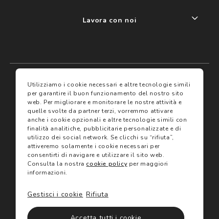
Lavora con noi
My account
I miei preferiti
Utilizziamo i cookie necessari e altre tecnologie simili
per garantire il buon funzionamento del nostro sito
web.
Per migliorare e monitorare le nostre attività e
Assicurazioni
quelle svolte da partner terzi, vorremmo attivare
anche i cookie opzionali e altre tecnologie simili con
finalità analitiche, pubblicitarie personalizzate e di
Termini e condizioni
Servizi
utilizzo dei social network.
Se clicchi su “rifiuta”,
Termini di vendita
attiveremo solamente i cookie necessari per
Avvertenze e informazioni di sicurezza sui prodotti
consentirti di navigare e utilizzare il sito web.
Informativa sulla Privacy
Consulta la nostra
cookie policy
per maggiori
Trova negozio
Utilizzo dei cookie
informazioni.
Site map
Gift Card
Gestisci i cookie
Rifiuta
©2024 Salmoiraghi & Viganò All Rights Reserved
Accetta tutti i cookie