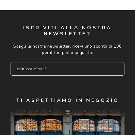
Controllo visivo
Prenota un test della vista gratuito
Carta fedeltà
ISCRIVITI ALLA NOSTRA
NEWSLETTER
Logout
Scegli la nostra newsletter, ricevi uno sconto di 10€
per il tuo primo acquisto.
Indirizzo email*
Iscriviti
TI ASPETTIAMO IN NEGOZIO
Cliccando su "Iscriviti", confermo di avere più di 16 anni e
acconsento all'utilizzo dei miei Dati Personali da parte di
Luxottica Group S.p.A. per l'invio di offerte speciali, novità
ed altre comunicazioni di carattere pubblicitario (consultare
Informativa sulla privacy
per ulteriori informazioni).