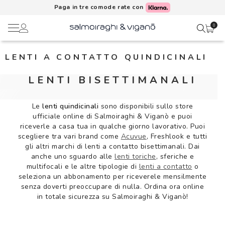
Paga in tre comode rate con
0
LENTI A CONTATTO QUINDICINALI
Ciao,
Lenti a contatto
LENTI BISETTIMANALI
Il mio profilo
Occhiali da vista
Le
lenti quindicinali
sono disponibili sullo store
ufficiale online di Salmoiraghi & Viganò e puoi
Rubrica indirizzi
Occhiali da sole
riceverle a casa tua in qualche giorno lavorativo. Puoi
scegliere tra vari brand come
Acuvue
, Freshlook e tutti
Metodi di pagamento
gli altri marchi di lenti a contatto bisettimanali. Dai
AI Glasses
anche uno sguardo alle
lenti toriche
, sferiche e
multifocali e le altre tipologie di
lenti a contatto
o
I miei ordini
seleziona un abbonamento per riceverele mensilmente
Brand
senza doverti preoccupare di nulla. Ordina ora online
in totale sicurezza su Salmoiraghi & Viganò!
Acquisto periodico
In evidenza