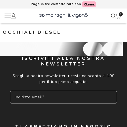
Paga in tre comode rate con
0
OCCHIALI DIESEL
Ciao,
Lenti a contatto
Il mio profilo
Occhiali da vista
ISCRIVITI ALLA NOSTRA
NEWSLETTER
Rubrica indirizzi
Occhiali da sole
Scegli la nostra newsletter, ricevi uno sconto di 10€
Metodi di pagamento
per il tuo primo acquisto.
AI Glasses
Indirizzo email*
I miei ordini
Brand
Acquisto periodico
In evidenza
Iscriviti
TI ASPETTIAMO IN NEGOZIO