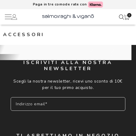
Paga in tre comode rate con
0
ACCESSORI
Ciao,
Lenti a contatto
Il mio profilo
Occhiali da vista
ISCRIVITI ALLA NOSTRA
NEWSLETTER
Rubrica indirizzi
Occhiali da sole
Scegli la nostra newsletter, ricevi uno sconto di 10€
Metodi di pagamento
per il tuo primo acquisto.
AI Glasses
Indirizzo email*
I miei ordini
Brand
Acquisto periodico
In evidenza
Iscriviti
TI ASPETTIAMO IN NEGOZIO