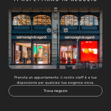
Controllo visivo
Prenota un test della vista gratuito
Cliccando su "Iscriviti", confermo di avere più di 16 anni e
acconsento all'utilizzo dei miei Dati Personali da parte di
Carta fedeltà
Luxottica Group S.p.A. per l'invio di offerte speciali, novità
ed altre comunicazioni di carattere pubblicitario (consultare
Informativa sulla privacy
per ulteriori informazioni).
Logout
Prenota un appuntamento:
il nostro staff è a tua
disposizione per qualsiasi tua esigenza visiva.
trova negozio