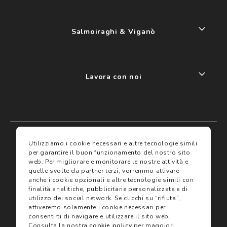
Salmoiraghi & Viganò
Lavora con noi
My account
I miei preferiti
Utilizziamo i cookie necessari e altre tecnologie simili
per garantire il buon funzionamento del nostro sito
web.
Per migliorare e monitorare le nostre attività e
Assicurazioni
quelle svolte da partner terzi, vorremmo attivare
anche i cookie opzionali e altre tecnologie simili con
finalità analitiche, pubblicitarie personalizzate e di
Termini e condizioni
Servizi
utilizzo dei social network.
Se clicchi su “rifiuta”,
Termini di vendita
attiveremo solamente i cookie necessari per
Avvertenze e informazioni di sicurezza sui prodotti
consentirti di navigare e utilizzare il sito web.
Informativa sulla Privacy
Consulta la nostra
cookie policy
per maggiori