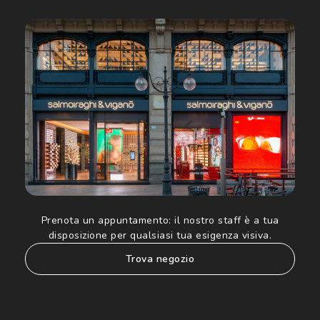
Cliccando su "Iscriviti", confermo di avere più di 16 anni e
acconsento all'utilizzo dei miei Dati Personali da parte di
Luxottica Group S.p.A. per l'invio di offerte speciali, novità
ed altre comunicazioni di carattere pubblicitario (consultare
Informativa sulla privacy
per ulteriori informazioni).
Prenota un appuntamento:
il nostro staff è a tua
disposizione per qualsiasi tua esigenza visiva.
trova negozio