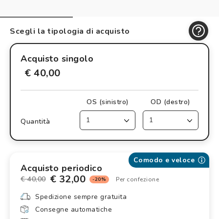
Controllo visivo
Prenota un test della vista gratuito
Scegli la tipologia di acquisto
Carta fedeltà
Acquisto singolo
Logout
€ 40,00
OS (sinistro)
OD (destro)
Quantità
Comodo e veloce
Acquisto periodico
€ 32,00
€ 40,00
Per confezione
-20%
Spedizione sempre gratuita
Consegne automatiche