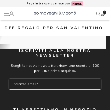
Paga in tre comode rate con
0
IDEE REGALO PER SAN VALENTINO
Ciao,
Lenti a contatto
Il mio profilo
Occhiali da vista
ISCRIVITI ALLA NOSTRA
NEWSLETTER
Rubrica indirizzi
Occhiali da sole
Scegli la nostra newsletter, ricevi uno sconto di 10€
Metodi di pagamento
per il tuo primo acquisto.
AI Glasses
Indirizzo email*
I miei ordini
Brand
Acquisto periodico
In evidenza
Iscriviti
TI ASPETTIAMO IN NEGOZIO