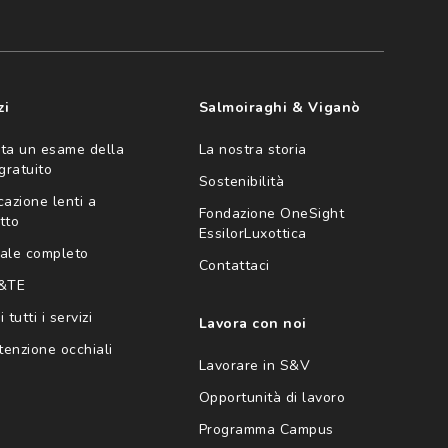
zi
Salmoiraghi & Viganò
ta un esame della
La nostra storia
 gratuito
Sostenibilità
cazione lenti a
Fondazione OneSight
tto
EssilorLuxottica
ale completo
Contattaci
 &TE
 tutti i servizi
Lavora con noi
enzione occhiali
Lavorare in S&V
Opportunità di lavoro
Programma Campus