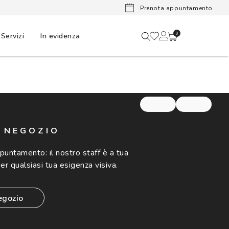
Lenti a cont
Prenota appuntamento
Servizi
In evidenza
0
N NEGOZIO
ppuntamento:
il nostro staff è a tua
er qualsiasi tua esigenza visiva.
egozio