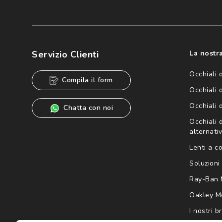
Iscriviti
Cliccando su "Iscriviti", confermo di avere più di 16 anni e ac
dei miei Dati Personali da parte di Luxottica Group S.p.A. per l
speciali, novità ed altre comunicazioni di carattere pubblicit
Servizio Clienti
La nostra
Informativa sulla privacy
per ulteriori informazioni).
Occhiali 
Compila il form
Occhiali 
Occhiali 
Chatta con noi
Occhiali d
alternativ
Lenti a c
Soluzioni 
Ray-Ban 
Oakley M
I nostri b