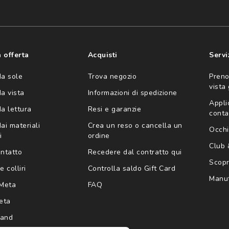
consento all'utilizzo
'invio di offerte
ario (consultare
 offerta
Acquisti
Servi
da sole
Trova negozio
Preno
vista
da vista
Informazioni di spedizione
Appli
da lettura
Resi e garanzie
conta
ai materiali
Crea un reso o cancella un
Occhi
i
ordine
Club
ontatto
Recedere dal contratto qui
Scopri
e colliri
Controlla saldo Gift Card
Manut
Meta
FAQ
eta
rand