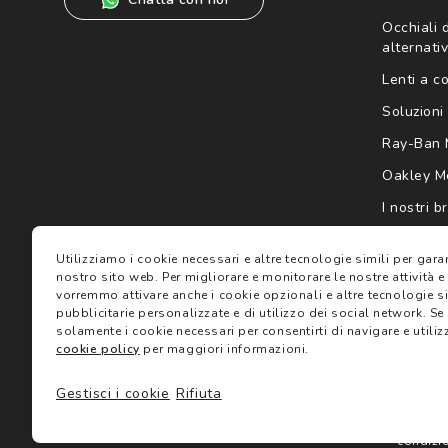
Occhiali d
alternativ
Lenti a c
Soluzioni 
Ray-Ban 
Oakley M
I nostri b
Gift card
Utilizziamo i cookie necessari e altre tecnologie simili per gar
nostro sito web.
Per migliorare e monitorare le nostre attività e
vorremmo attivare anche i cookie opzionali e altre tecnologie sim
pubblicitarie personalizzate e di utilizzo dei social network.
Se 
solamente i cookie necessari per consentirti di navigare e utilizz
cookie policy
per maggiori informazioni.
Gestisci i cookie
Rifiuta
Termini 
©2024 Salmoiraghi & Viganò All Rights Reserved
condizi