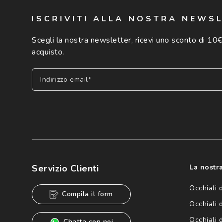
ISCRIVITI ALLA NOSTRA NEWS
Scegli la nostra newsletter, ricevi uno sconto di 10€
acquisto.
Indirizzo email*
Iscriviti
Cliccando su "Iscriviti", confermo di avere più di 16 anni e ac
dei miei Dati Personali da parte di Luxottica Group S.p.A. per l
speciali, novità ed altre comunicazioni di carattere pubblicit
Servizio Clienti
La nostra
Informativa sulla privacy
per ulteriori informazioni).
Occhiali 
Compila il form
Occhiali 
Occhiali 
Chatta con noi