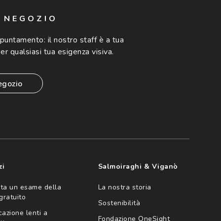
N NEGOZIO
ppuntamento:
il nostro staff è a tua
er qualsiasi tua esigenza visiva.
egozio
zi
Salmoiraghi & Viganò
ta un esame della
La nostra storia
 gratuito
Sostenibilità
cazione lenti a
Fondazione OneSight