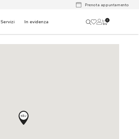
Lenti a cont
Prenota appuntamento
Servizi
In evidenza
0