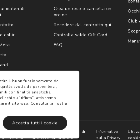
conta
ai materiali
Crea un reso o cancella un
Occhi
i
ordine
Club
ontatto
Recedere dal contratto qui
Scopri
e colliri
Controlla saldo Gift Card
Manut
Meta
FAQ
eta
rand
antire il buon funzionamento del
 quelle svolte da partner terzi,
ili con finalità analitiche,
clicchi su “rifiuta”, attiveremo
are il sito web.
Consulta la nostra
Accetta tutti i cookie
e
Termini di
Avvertenze e informazioni di
Informativa
Utiliz
oni
vendita
sicurezza sui prodotti
sulla Privacy
cooki