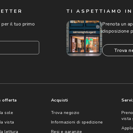
LETTER
TI ASPETTIAMO I
 per il tuo primo
Prenota un a
disposizione p
trova n
consento all'utilizzo
'invio di offerte
ario (consultare
 offerta
Acquisti
Servi
da sole
Trova negozio
Preno
vista
da vista
Informazioni di spedizione
Appli
da lettura
Resi e garanzie