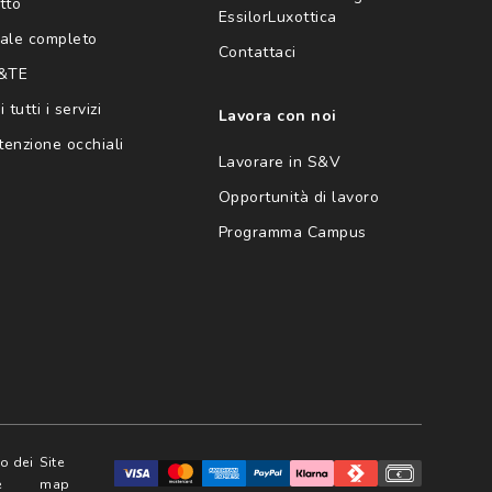
tto
EssilorLuxottica
ale completo
Contattaci
 &TE
 tutti i servizi
Lavora con noi
enzione occhiali
Lavorare in S&V
Opportunità di lavoro
Programma Campus
zo dei
Site
e
map