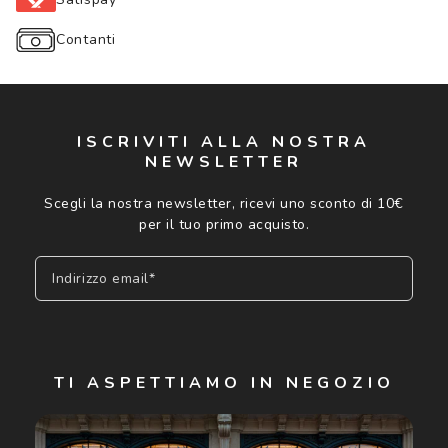
Contanti
ISCRIVITI ALLA NOSTRA
NEWSLETTER
Scegli la nostra newsletter, ricevi uno sconto di 10€
per il tuo primo acquisto.
Indirizzo email*
Iscriviti
TI ASPETTIAMO IN NEGOZIO
Cliccando su "Iscriviti", confermo di avere più di 16 anni e
acconsento all'utilizzo dei miei Dati Personali da parte di
Luxottica Group S.p.A. per l'invio di offerte speciali, novità