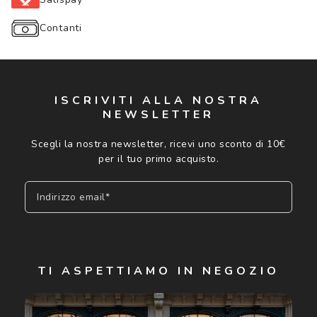
Contanti
ISCRIVITI ALLA NOSTRA
NEWSLETTER
Scegli la nostra newsletter, ricevi uno sconto di 10€
per il tuo primo acquisto.
Indirizzo email*
Iscriviti
TI ASPETTIAMO IN NEGOZIO
Cliccando su "Iscriviti", confermo di avere più di 16 anni e
acconsento all'utilizzo dei miei Dati Personali da parte di
Luxottica Group S.p.A. per l'invio di offerte speciali, novità