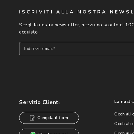
ISCRIVITI ALLA NOSTRA NEWS
Scegli la nostra newsletter, ricevi uno sconto di 10€
acquisto.
Indirizzo email*
Iscriviti
Cliccando su "Iscriviti", confermo di avere più di 16 anni e ac
dei miei Dati Personali da parte di Luxottica Group S.p.A. per l
speciali, novità ed altre comunicazioni di carattere pubblicit
Servizio Clienti
La nostra
Informativa sulla privacy
per ulteriori informazioni).
Occhiali 
Compila il form
Occhiali 
Occhiali 