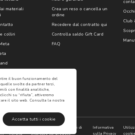
conta
ai materiali
Crea un reso o cancella un
Occhi
i
ordine
Club
ontatto
Recedere dal contratto qui
Scopri
e colliri
Controlla saldo Gift Card
Manut
Meta
FAQ
eta
rand
antire il buon funzionamento del
 quelle svolte da partner terzi,
ili con finalità analitiche,
clicchi su “rifiuta”, attiveremo
are il sito web.
Consulta la nostra
Accetta tutti i cookie
e
Termini di
Avvertenze e informazioni di
Informativa
Utiliz
oni
vendita
sicurezza sui prodotti
sulla Privacy
cooki