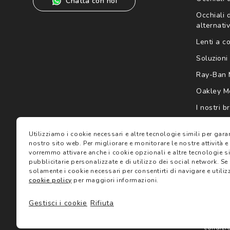
Chatta con noi
Occhiali d
alternativ
Lenti a c
Soluzioni 
Ray-Ban 
Oakley M
I nostri b
Gift card
Utilizziamo i cookie necessari e altre tecnologie simili per gar
nostro sito web.
Per migliorare e monitorare le nostre attività e
vorremmo attivare anche i cookie opzionali e altre tecnologie sim
pubblicitarie personalizzate e di utilizzo dei social network.
Se 
solamente i cookie necessari per consentirti di navigare e utilizz
cookie policy
per maggiori informazioni.
Gestisci i cookie
Rifiuta
Termini 
©2024 Salmoiraghi & Viganò All Rights Reserved
condizi