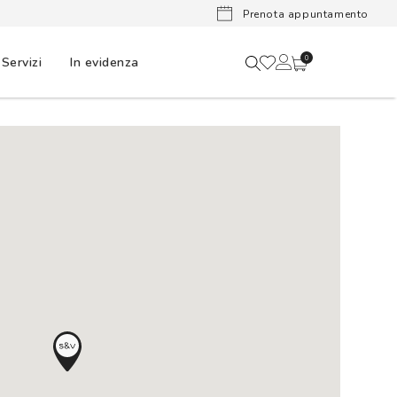
Lenti a cont
Prenota appuntamento
Servizi
In evidenza
0