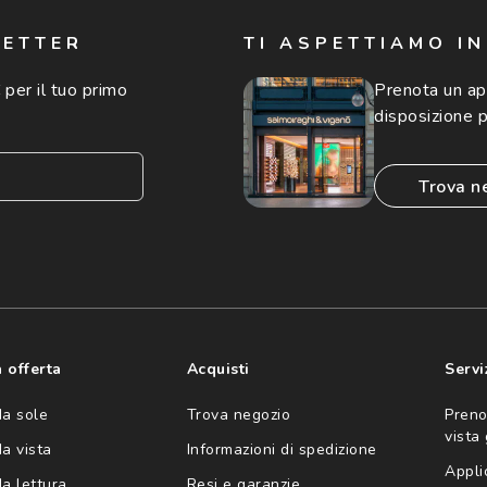
LETTER
TI ASPETTIAMO I
 per il tuo primo
Prenota un a
disposizione p
trova n
consento all'utilizzo
'invio di offerte
ario (consultare
 offerta
Acquisti
Servi
da sole
Trova negozio
Preno
vista
da vista
Informazioni di spedizione
Appli
da lettura
Resi e garanzie