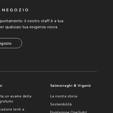
N NEGOZIO
ppuntamento:
il nostro staff è a tua
er qualsiasi tua esigenza visiva.
egozio
zi
Salmoiraghi & Viganò
ta un esame della
La nostra storia
 gratuito
Sostenibilità
cazione lenti a
Fondazione OneSight