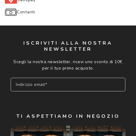
Contanti
ISCRIVITI ALLA NOSTRA
NEWSLETTER
Scegli la nostra newsletter, ricevi uno sconto di 10€
per il tuo primo acquisto.
Indirizzo email*
Iscriviti
TI ASPETTIAMO IN NEGOZIO
Cliccando su "Iscriviti", confermo di avere più di 16 anni e
acconsento all'utilizzo dei miei Dati Personali da parte di
Luxottica Group S.p.A. per l'invio di offerte speciali, novità