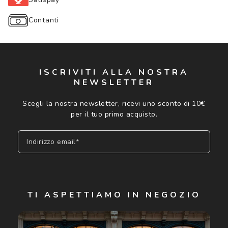
Contanti
ISCRIVITI ALLA NOSTRA
NEWSLETTER
Scegli la nostra newsletter, ricevi uno sconto di 10€
per il tuo primo acquisto.
Indirizzo email*
Iscriviti
TI ASPETTIAMO IN NEGOZIO
Cliccando su "Iscriviti", confermo di avere più di 16 anni e
acconsento all'utilizzo dei miei Dati Personali da parte di
Luxottica Group S.p.A. per l'invio di offerte speciali, novità