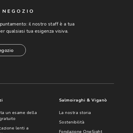
N NEGOZIO
ppuntamento:
il nostro staff è a tua
er qualsiasi tua esigenza visiva.
egozio
zi
Salmoiraghi & Viganò
ta un esame della
La nostra storia
 gratuito
Sostenibilità
cazione lenti a
Fondazione OneSight