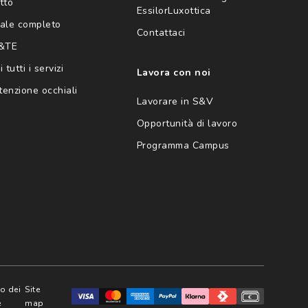
tto
EssilorLuxottica
ale completo
Contattaci
 &TE
 tutti i servizi
Lavora con noi
enzione occhiali
Lavorare in S&V
Opportunità di lavoro
Programma Campus
zo dei
Site
e
map