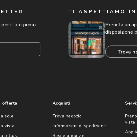
LETTER
TI ASPETTIAMO I
 per il tuo primo
Prenota un a
disposizione p
trova n
consento all'utilizzo
'invio di offerte
ario (consultare
 offerta
Acquisti
Servi
da sole
Trova negozio
Preno
vista
da vista
Informazioni di spedizione
Appli
da lettura
Resi e garanzie