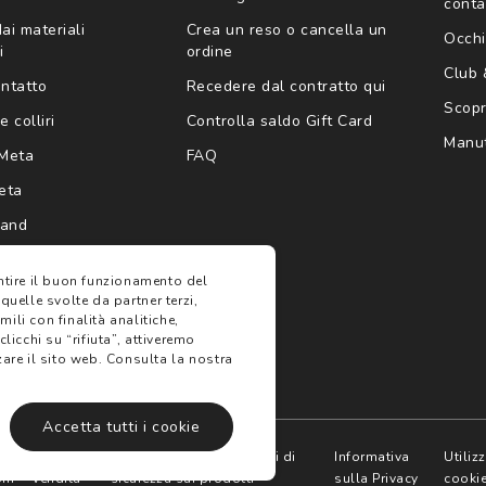
conta
ai materiali
Crea un reso o cancella un
Occhi
i
ordine
Club
ontatto
Recedere dal contratto qui
Scopri
e colliri
Controlla saldo Gift Card
Manut
Meta
FAQ
eta
rand
antire il buon funzionamento del
 quelle svolte da partner terzi,
ili con finalità analitiche,
clicchi su “rifiuta”, attiveremo
are il sito web.
Consulta la nostra
Accetta tutti i cookie
e
Termini di
Avvertenze e informazioni di
Informativa
Utiliz
oni
vendita
sicurezza sui prodotti
sulla Privacy
cooki