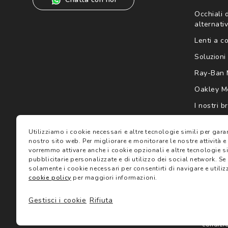
Occhiali d
alternativ
Lenti a c
Soluzioni 
Ray-Ban 
Oakley M
I nostri b
Gift card
Utilizziamo i cookie necessari e altre tecnologie simili per gar
nostro sito web.
Per migliorare e monitorare le nostre attività e
vorremmo attivare anche i cookie opzionali e altre tecnologie sim
pubblicitarie personalizzate e di utilizzo dei social network.
Se 
solamente i cookie necessari per consentirti di navigare e utilizz
cookie policy
per maggiori informazioni.
Gestisci i cookie
Rifiuta
Termini 
©2024 Salmoiraghi & Viganò All Rights Reserved
condizi