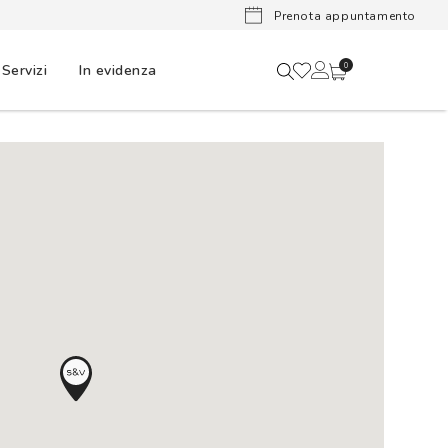
Lenti a cont
Prenota appuntamento
Servizi
In evidenza
0