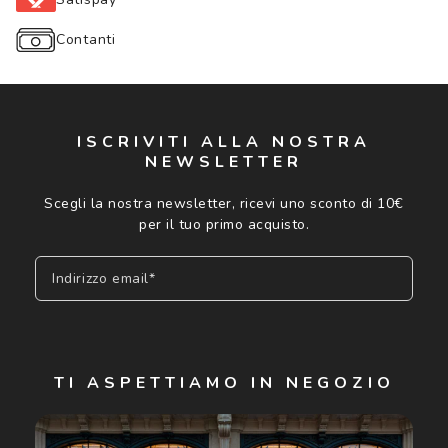
Contanti
ISCRIVITI ALLA NOSTRA
NEWSLETTER
Scegli la nostra newsletter, ricevi uno sconto di 10€
per il tuo primo acquisto.
Indirizzo email*
Iscriviti
TI ASPETTIAMO IN NEGOZIO
Cliccando su "Iscriviti", confermo di avere più di 16 anni e
acconsento all'utilizzo dei miei Dati Personali da parte di
Luxottica Group S.p.A. per l'invio di offerte speciali, novità