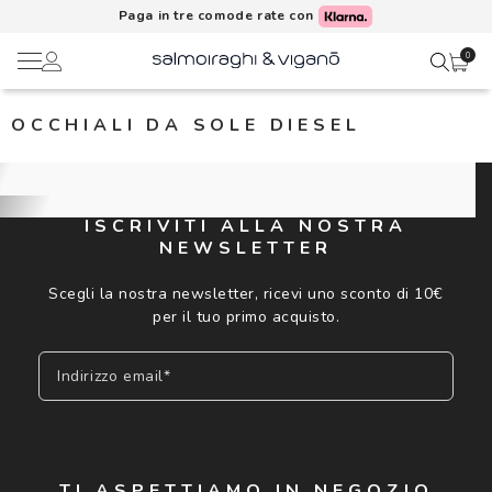
Paga in tre comode rate con
0
OCCHIALI DA SOLE DIESEL
Ciao,
Lenti a contatto
Il mio profilo
Occhiali da vista
ISCRIVITI ALLA NOSTRA
NEWSLETTER
Rubrica indirizzi
Occhiali da sole
Scegli la nostra newsletter, ricevi uno sconto di 10€
Metodi di pagamento
per il tuo primo acquisto.
AI Glasses
Indirizzo email*
I miei ordini
Brand
Acquisto periodico
In evidenza
Iscriviti
TI ASPETTIAMO IN NEGOZIO