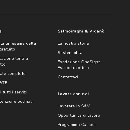
zi
Salmoiraghi & Viganò
ta un esame della
La nostra storia
 gratuito
Sostenibilità
cazione lenti a
Fondazione OneSight
tto
EssilorLuxottica
ale completo
Contattaci
 &TE
 tutti i servizi
Lavora con noi
enzione occhiali
Lavorare in S&V
Opportunità di lavoro
Programma Campus