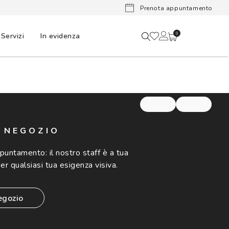
Lenti a cont
Prenota appuntamento
Servizi
In evidenza
0
N NEGOZIO
ppuntamento:
il nostro staff è a tua
er qualsiasi tua esigenza visiva.
egozio