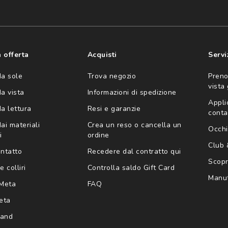
consento all'utilizzo
'invio di offerte
ario (consultare
 offerta
Acquisti
Servi
da sole
Trova negozio
Preno
vista
da vista
Informazioni di spedizione
Appli
da lettura
Resi e garanzie
conta
ai materiali
Crea un reso o cancella un
Occhi
i
ordine
Club
ontatto
Recedere dal contratto qui
Scopri
e colliri
Controlla saldo Gift Card
Manut
Meta
FAQ
eta
rand