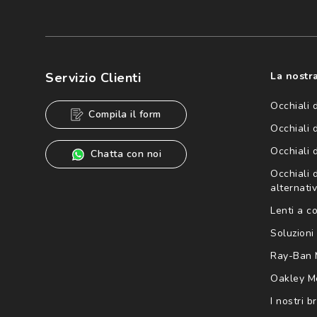
Iscriviti
Cliccando su "Iscriviti", confermo di avere più di 16 anni e ac
dei miei Dati Personali da parte di Luxottica Group S.p.A. per l
speciali, novità ed altre comunicazioni di carattere pubblicit
Servizio Clienti
La nostra
Informativa sulla privacy
per ulteriori informazioni).
Occhiali 
Compila il form
Occhiali 
Occhiali 
Chatta con noi
Occhiali d
alternativ
Lenti a c
Soluzioni 
Ray-Ban 
Oakley M
I nostri b