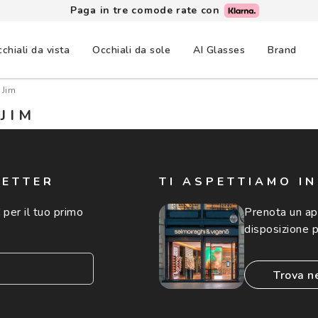
Paga in tre comode rate con
chiali da vista
Occhiali da sole
AI Glasses
Brand
 Jim
JIM
LETTER
TI ASPETTIAMO I
 per il tuo primo
Prenota un a
disposizione p
trova n