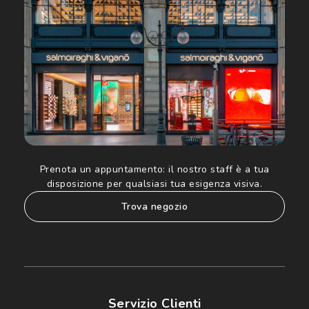
Controllo visivo
ed altre comunicazioni di carattere pubblicitario (consultare
Prenota un test della vista gratuito
Informativa sulla privacy
per ulteriori informazioni).
Carta fedeltà
Logout
Prenota un appuntamento:
il nostro staff è a tua
disposizione per qualsiasi tua esigenza visiva.
trova negozio
Servizio Clienti