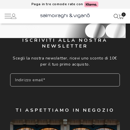
Paga in tre comode rate con
0
Ciao,
Lenti a contatto
ISCRIVITI ALLA NOSTRA
NEWSLETTER
Il mio profilo
Occhiali da vista
Scegli la nostra newsletter, ricevi uno sconto di 10€
per il tuo primo acquisto.
Rubrica indirizzi
Occhiali da sole
Indirizzo email*
Metodi di pagamento
AI Glasses
I miei ordini
Brand
Iscriviti
TI ASPETTIAMO IN NEGOZIO
Acquisto periodico
In evidenza
Cliccando su "Iscriviti", confermo di avere più di 16 anni e
acconsento all'utilizzo dei miei Dati Personali da parte di
Luxottica Group S.p.A. per l'invio di offerte speciali, novità