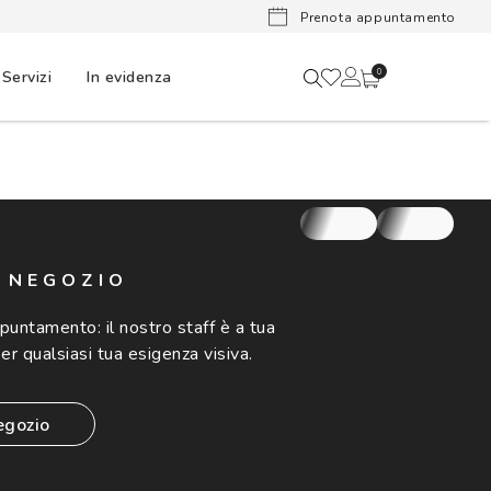
Lenti a cont
Prenota appuntamento
Servizi
In evidenza
0
N NEGOZIO
ppuntamento:
il nostro staff è a tua
er qualsiasi tua esigenza visiva.
egozio