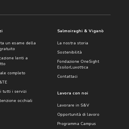
zi
Salmoiraghi & Viganò
ta un esame della
La nostra storia
 gratuito
Sostenibilità
cazione lenti a
Fondazione OneSight
tto
EssilorLuxottica
ale completo
Contattaci
 &TE
 tutti i servizi
Lavora con noi
enzione occhiali
Lavorare in S&V
Opportunità di lavoro
Programma Campus