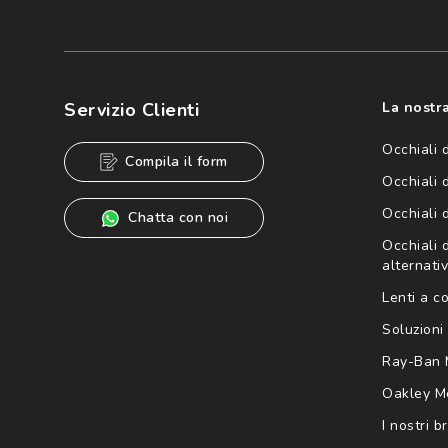
Iscriviti
Cliccando su "Iscriviti", confermo di avere più di 16 anni e ac
dei miei Dati Personali da parte di Luxottica Group S.p.A. per l
speciali, novità ed altre comunicazioni di carattere pubblicit
Servizio Clienti
La nostra
Informativa sulla privacy
per ulteriori informazioni).
Occhiali 
Compila il form
Occhiali 
Occhiali 
Chatta con noi
Occhiali d
alternativ
Lenti a c
Soluzioni 
Ray-Ban 
Oakley M
I nostri b