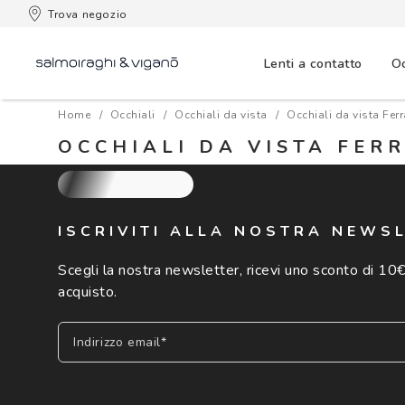
 consegna
Trova negozio
Lenti a contatto
Oc
Home
Occhiali
Occhiali da vista
Occhiali da vista Ferr
OCCHIALI DA VISTA FER
ISCRIVITI ALLA NOSTRA NEWS
Scegli la nostra newsletter, ricevi uno sconto di 10€
acquisto.
Indirizzo email*