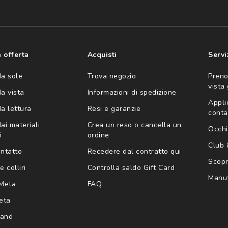
consento all'utilizzo
'invio di offerte
ario (consultare
 offerta
Acquisti
Servi
da sole
Trova negozio
Preno
vista
da vista
Informazioni di spedizione
Appli
da lettura
Resi e garanzie
conta
ai materiali
Crea un reso o cancella un
Occhi
i
ordine
Club
ontatto
Recedere dal contratto qui
Scopri
e colliri
Controlla saldo Gift Card
Manut
Meta
FAQ
eta
rand