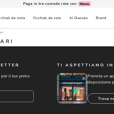
Paga in tre comode rate con
chiali da vista
Occhiali da sole
AI Glasses
Brand
ari
RARI
LETTER
TI ASPETTIAMO I
 per il tuo primo
Prenota un a
disposizione p
trova n