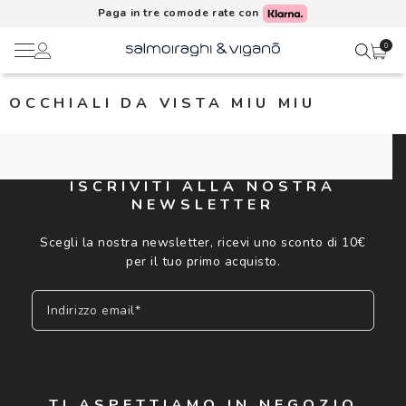
Paga in tre comode rate con
0
OCCHIALI DA VISTA MIU MIU
Ciao,
Lenti a contatto
Il mio profilo
Occhiali da vista
ISCRIVITI ALLA NOSTRA
NEWSLETTER
Rubrica indirizzi
Occhiali da sole
Scegli la nostra newsletter, ricevi uno sconto di 10€
Metodi di pagamento
per il tuo primo acquisto.
AI Glasses
Indirizzo email*
I miei ordini
Brand
Acquisto periodico
In evidenza
Iscriviti
TI ASPETTIAMO IN NEGOZIO