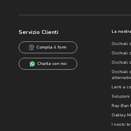
Iscriviti
Cliccando su "Iscriviti", confermo di avere più di 16 anni e ac
dei miei Dati Personali da parte di Luxottica Group S.p.A. per l
speciali, novità ed altre comunicazioni di carattere pubblicit
Servizio Clienti
La nostra
Informativa sulla privacy
per ulteriori informazioni).
Occhiali 
Compila il form
Occhiali 
Occhiali 
Chatta con noi
Occhiali d
alternativ
Lenti a c
Soluzioni 
Ray-Ban 
Oakley M
I nostri b