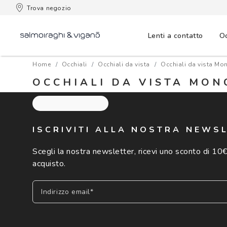
 consegna
Trova negozio
Lenti a contatto
Oc
Home
Occhiali
Occhiali da vista
Occhiali da vista Mon
OCCHIALI DA VISTA MON
ISCRIVITI ALLA NOSTRA NEWS
Scegli la nostra newsletter, ricevi uno sconto di 10€
acquisto.
Indirizzo email*