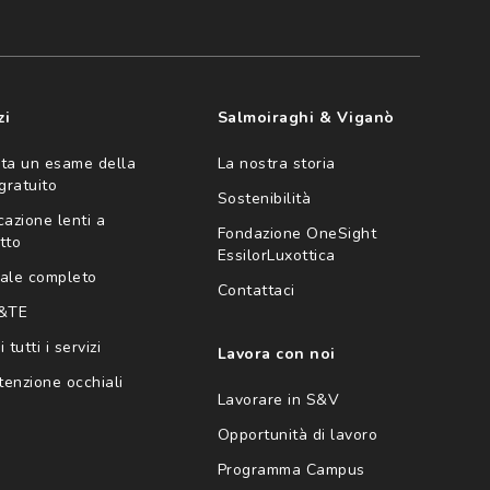
zi
Salmoiraghi & Viganò
ta un esame della
La nostra storia
 gratuito
Sostenibilità
cazione lenti a
Fondazione OneSight
tto
EssilorLuxottica
ale completo
Contattaci
 &TE
 tutti i servizi
Lavora con noi
enzione occhiali
Lavorare in S&V
Opportunità di lavoro
Programma Campus