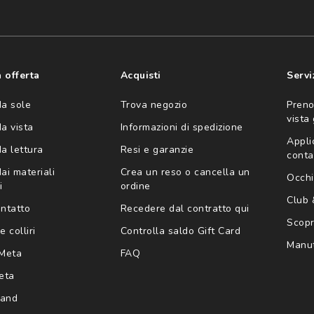
consento all'utilizzo
'invio di offerte
ario (consultare
 offerta
Acquisti
Servi
da sole
Trova negozio
Preno
vista
da vista
Informazioni di spedizione
Appli
da lettura
Resi e garanzie
conta
ai materiali
Crea un reso o cancella un
Occhi
i
ordine
Club
ontatto
Recedere dal contratto qui
Scopri
e colliri
Controlla saldo Gift Card
Manut
Meta
FAQ
eta
rand