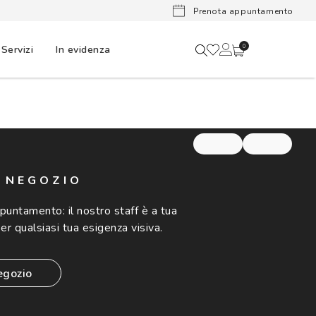
Lenti a cont
Prenota appuntamento
Servizi
In evidenza
0
N NEGOZIO
ppuntamento:
il nostro staff è a tua
er qualsiasi tua esigenza visiva.
egozio