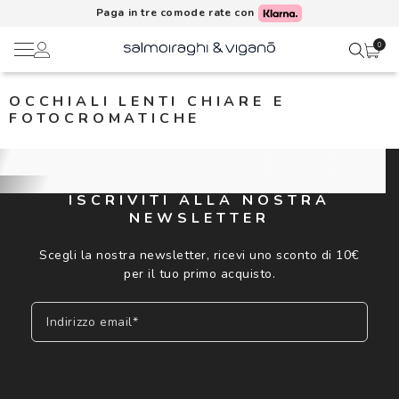
Paga in tre comode rate con
0
OCCHIALI LENTI CHIARE E
Ciao,
Lenti a contatto
FOTOCROMATICHE
Il mio profilo
Occhiali da vista
ISCRIVITI ALLA NOSTRA
Rubrica indirizzi
Occhiali da sole
NEWSLETTER
Scegli la nostra newsletter, ricevi uno sconto di 10€
Metodi di pagamento
AI Glasses
per il tuo primo acquisto.
I miei ordini
Brand
Indirizzo email*
Acquisto periodico
In evidenza
Iscriviti