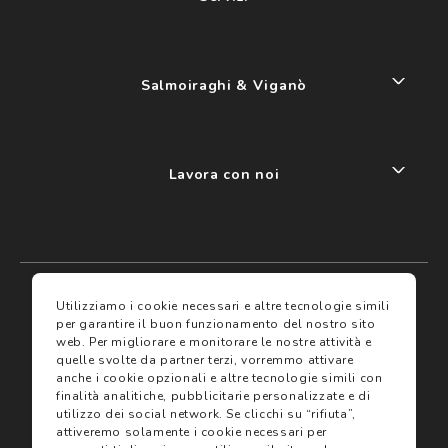
Salmoiraghi & Viganò
Lavora con noi
My account
I miei preferiti
Utilizziamo i cookie necessari e altre tecnologie simili
per garantire il buon funzionamento del nostro sito
web.
Per migliorare e monitorare le nostre attività e
Assicurazioni
quelle svolte da partner terzi, vorremmo attivare
anche i cookie opzionali e altre tecnologie simili con
finalità analitiche, pubblicitarie personalizzate e di
Termini e condizioni
Servizi
utilizzo dei social network.
Se clicchi su “rifiuta”,
Termini di vendita
attiveremo solamente i cookie necessari per
Avvertenze e informazioni di sicurezza sui prodotti