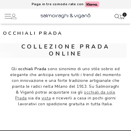
Paga in tre comode rate con
0
OCCHIALI PRADA
Ciao,
Lenti a contatto
COLLEZIONE PRADA
Il mio profilo
ONLINE
Occhiali da vista
Rubrica indirizzi
Gli
occhiali Prada
sono sinonimo di uno stile sobrio ed
Occhiali da sole
elegante che anticipa sempre tutti i trend del momento
con innovazione e una forte tradizione artigianale che
Metodi di pagamento
pianta le radici nella Milano del 1913. Su Salmoiraghi
AI Glasses
& Viganò potrai acquistare sia gli
occhiali da sole
Prada
sia da
vista
e riceverli a casa in pochi giorni
I miei ordini
Brand
lavorativi con spedizione gratuita in tutta Italia.
Acquisto periodico
In evidenza