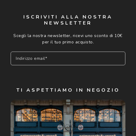
Controllo visivo
Prenota un test della vista gratuito
ISCRIVITI ALLA NOSTRA
Carta fedeltà
NEWSLETTER
Scegli la nostra newsletter, ricevi uno sconto di 10€
Logout
per il tuo primo acquisto.
Indirizzo email*
Iscriviti
TI ASPETTIAMO IN NEGOZIO
Cliccando su "Iscriviti", confermo di avere più di 16 anni e
acconsento all'utilizzo dei miei Dati Personali da parte di
Luxottica Group S.p.A. per l'invio di offerte speciali, novità
ed altre comunicazioni di carattere pubblicitario (consultare
Informativa sulla privacy
per ulteriori informazioni).