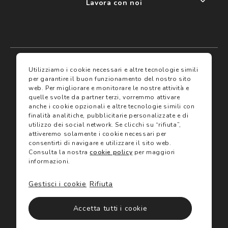
Lavora con noi
My account
I miei preferiti
Utilizziamo i cookie necessari e altre tecnologie simili
per garantire il buon funzionamento del nostro sito
web.
Per migliorare e monitorare le nostre attività e
Assicurazioni
quelle svolte da partner terzi, vorremmo attivare
anche i cookie opzionali e altre tecnologie simili con
finalità analitiche, pubblicitarie personalizzate e di
Termini e condizioni
Servizi
utilizzo dei social network.
Se clicchi su “rifiuta”,
Termini di vendita
attiveremo solamente i cookie necessari per
Avvertenze e informazioni di sicurezza sui prodotti
consentirti di navigare e utilizzare il sito web.
Informativa sulla Privacy
Consulta la nostra
cookie policy
per maggiori
Trova negozio
Utilizzo dei cookie
informazioni.
Site map
Gift Card
Gestisci i cookie
Rifiuta
©2024 Salmoiraghi & Viganò All Rights Reserved
Accetta tutti i cookie