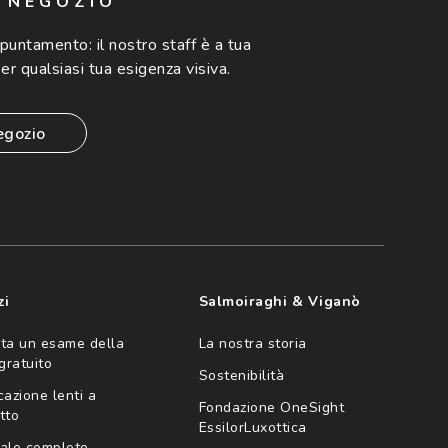
N NEGOZIO
ppuntamento:
il nostro staff è a tua
er qualsiasi tua esigenza visiva.
egozio
zi
Salmoiraghi & Viganò
ta un esame della
La nostra storia
 gratuito
Sostenibilità
cazione lenti a
Fondazione OneSight
tto
EssilorLuxottica
ale completo