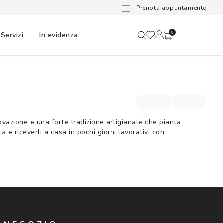
Lenti a cont
Prenota appuntamento
Servizi
In evidenza
0
vazione e una forte tradizione artigianale che pianta
ta
e riceverli a casa in pochi giorni lavorativi con