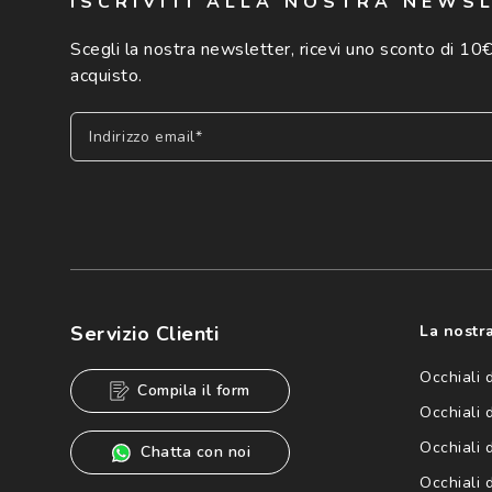
ISCRIVITI ALLA NOSTRA NEWS
Scegli la nostra newsletter, ricevi uno sconto di 10€
acquisto.
Indirizzo email*
Iscriviti
Cliccando su "Iscriviti", confermo di avere più di 16 anni e ac
dei miei Dati Personali da parte di Luxottica Group S.p.A. per l
speciali, novità ed altre comunicazioni di carattere pubblicit
Servizio Clienti
La nostra
Informativa sulla privacy
per ulteriori informazioni).
Occhiali 
Compila il form
Occhiali 
Occhiali 
Chatta con noi
Occhiali d