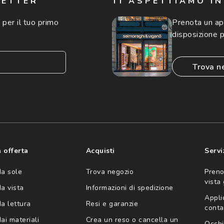
LETTER
TI ASPETTIAMO I
 per il tuo primo
Prenota un a
disposizione p
trova n
consento all'utilizzo
'invio di offerte
ario (consultare
 offerta
Acquisti
Servi
da sole
Trova negozio
Preno
vista
da vista
Informazioni di spedizione
Appli
da lettura
Resi e garanzie
conta
ai materiali
Crea un reso o cancella un
Occhi