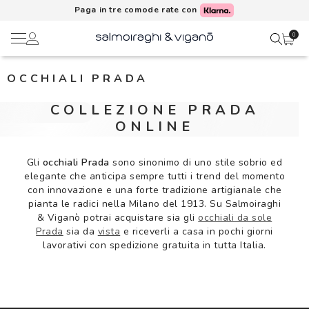
Paga in tre comode rate con
0
OCCHIALI PRADA
Ciao,
Lenti a contatto
COLLEZIONE PRADA
Il mio profilo
ONLINE
Occhiali da vista
Rubrica indirizzi
Gli
occhiali Prada
sono sinonimo di uno stile sobrio ed
Occhiali da sole
elegante che anticipa sempre tutti i trend del momento
con innovazione e una forte tradizione artigianale che
Metodi di pagamento
pianta le radici nella Milano del 1913. Su Salmoiraghi
AI Glasses
& Viganò potrai acquistare sia gli
occhiali da sole
Prada
sia da
vista
e riceverli a casa in pochi giorni
I miei ordini
Brand
lavorativi con spedizione gratuita in tutta Italia.
Acquisto periodico
In evidenza