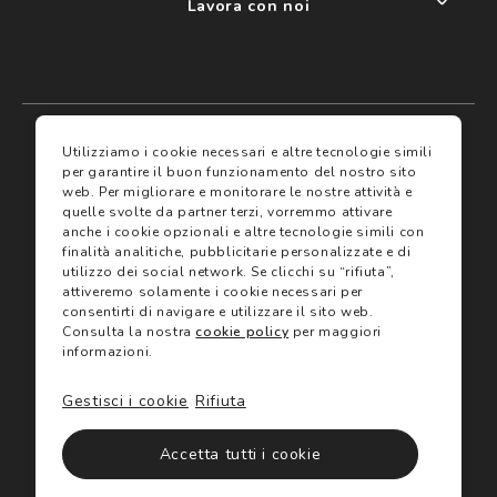
Lavora con noi
My account
I miei preferiti
Utilizziamo i cookie necessari e altre tecnologie simili
per garantire il buon funzionamento del nostro sito
web.
Per migliorare e monitorare le nostre attività e
Assicurazioni
quelle svolte da partner terzi, vorremmo attivare
anche i cookie opzionali e altre tecnologie simili con
finalità analitiche, pubblicitarie personalizzate e di
Termini e condizioni
Servizi
utilizzo dei social network.
Se clicchi su “rifiuta”,
Termini di vendita
attiveremo solamente i cookie necessari per
Avvertenze e informazioni di sicurezza sui prodotti
consentirti di navigare e utilizzare il sito web.
Informativa sulla Privacy
Consulta la nostra
cookie policy
per maggiori
Trova negozio
Utilizzo dei cookie
informazioni.
Site map
Gift Card
Gestisci i cookie
Rifiuta
©2024 Salmoiraghi & Viganò All Rights Reserved
Accetta tutti i cookie