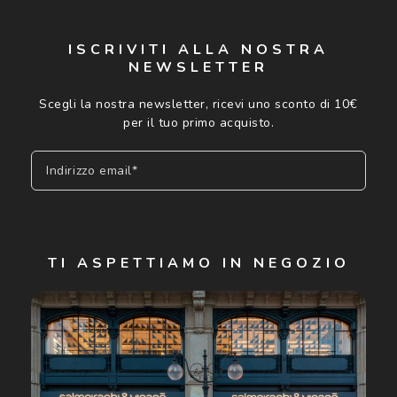
Controllo visivo
Prenota un test della vista gratuito
ISCRIVITI ALLA NOSTRA
Carta fedeltà
NEWSLETTER
Scegli la nostra newsletter, ricevi uno sconto di 10€
Logout
per il tuo primo acquisto.
Indirizzo email*
Iscriviti
TI ASPETTIAMO IN NEGOZIO
Cliccando su "Iscriviti", confermo di avere più di 16 anni e
acconsento all'utilizzo dei miei Dati Personali da parte di
Luxottica Group S.p.A. per l'invio di offerte speciali, novità
ed altre comunicazioni di carattere pubblicitario (consultare
Informativa sulla privacy
per ulteriori informazioni).