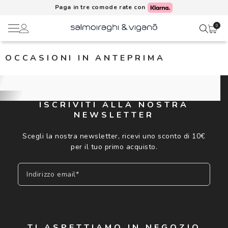
Paga in tre comode rate con
0
OCCASIONI IN ANTEPRIMA
Ciao,
Lenti a contatto
Il mio profilo
Occhiali da vista
ISCRIVITI ALLA NOSTRA
NEWSLETTER
Rubrica indirizzi
Occhiali da sole
Scegli la nostra newsletter, ricevi uno sconto di 10€
Metodi di pagamento
per il tuo primo acquisto.
AI Glasses
Indirizzo email*
I miei ordini
Brand
Acquisto periodico
In evidenza
Iscriviti
TI ASPETTIAMO IN NEGOZIO