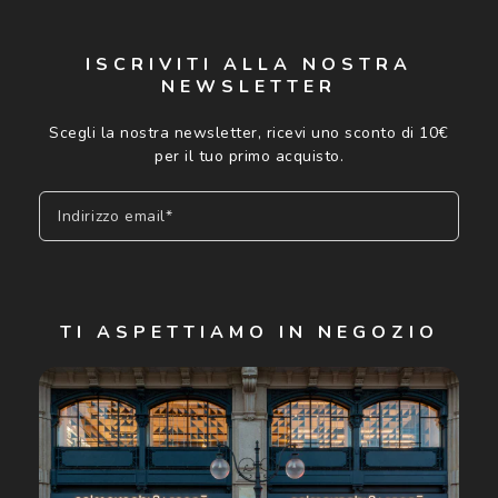
ISCRIVITI ALLA NOSTRA
NEWSLETTER
Scegli la nostra newsletter, ricevi uno sconto di 10€
per il tuo primo acquisto.
Indirizzo email*
Iscriviti
TI ASPETTIAMO IN NEGOZIO
Cliccando su "Iscriviti", confermo di avere più di 16 anni e
acconsento all'utilizzo dei miei Dati Personali da parte di
Luxottica Group S.p.A. per l'invio di offerte speciali, novità
ed altre comunicazioni di carattere pubblicitario (consultare
Informativa sulla privacy
per ulteriori informazioni).