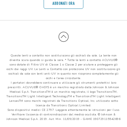
ABBONATI ORA
Queste lenti a contatto non sostituiscono gli occhiali da sole. La lente non
diventa scura quando si guida la sera. * Tutte le lenti a contatto ACUVUE®
sono dotate di Filtro UV di Classe 1 o Classe 2 per aiutare a proteggere gli
occhi dai raggi UV. Le Lenti a Contatto con protezione UV non sostituiscono gli
occhiali da sole con lenti anti-UV in quanto non ricoprono completamente gli
occhi e l’area circostante.
I portatori dovrebbero continuare a utilizzare gli strumenti protettivi loro
prescritti. ACUVUE® OASYS è un marchio registrato dalla Johnson & Johnson
Medical S.p.A. TransitionsTM è un marchio registrato, il logo TransitionsTM,
TransitionsTM Light Intelligent TechnologyTM e TransitionsTM Light Intelligent
LensesTM sono marchi registrati da Transitions Optical, Inc. utilizzato sotto
licenza da Transitions Optical Limited.
Sono dispositivi medici CE 2797. Leggere attentamente le istruzioni per l’uso.
Verificare l’assenza di controindicazioni dal medico oculista. © Johnson &
Johnson Medical S.p.A. 2019. Aut. Min. 11/09/2019 - GAME 190729115542696