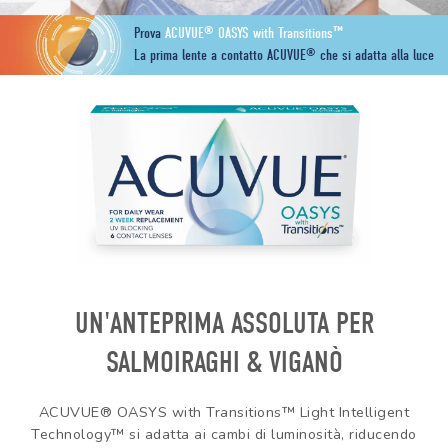
Controllo visivo
Prenota un test della vista gratuito
®
™
Prova
ACUVUE
OASYS with Transitions
®
La prima lente a contatto ACUVUE
che si adatta alla luce
Carta fedeltà
Logout
UN'ANTEPRIMA ASSOLUTA PER
SALMOIRAGHI & VIGANÒ
ACUVUE® OASYS with Transitions™ Light Intelligent
Technology™ si adatta ai cambi di luminosità, riducendo