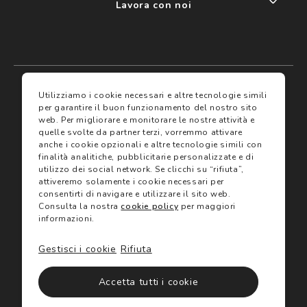
Lavora con noi
My account
I miei preferiti
Utilizziamo i cookie necessari e altre tecnologie simili
per garantire il buon funzionamento del nostro sito
web.
Per migliorare e monitorare le nostre attività e
Assicurazioni
quelle svolte da partner terzi, vorremmo attivare
anche i cookie opzionali e altre tecnologie simili con
finalità analitiche, pubblicitarie personalizzate e di
Termini e condizioni
Servizi
utilizzo dei social network.
Se clicchi su “rifiuta”,
Termini di vendita
attiveremo solamente i cookie necessari per
Avvertenze e informazioni di sicurezza sui prodotti
consentirti di navigare e utilizzare il sito web.
Informativa sulla Privacy
Consulta la nostra
cookie policy
per maggiori
Trova negozio
Utilizzo dei cookie
informazioni.
Site map
Gift Card
Gestisci i cookie
Rifiuta
©2024 Salmoiraghi & Viganò All Rights Reserved
Accetta tutti i cookie