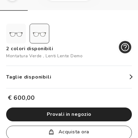
Controllo visivo
Prenota un test della vista gratuito
Carta fedeltà
Logout
2 colori disponibili
Montatura Verde , Lenti Lente Demo
Taglie disponibili
€ 600,00
provali in negozio
Acquista ora