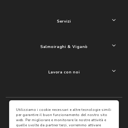
Servizi
Salmoiraghi & Viganò
Lavora con noi
My account
I miei preferiti
Utilizziamo i cookie necessari e altre tecnologie simili
per garantire il buon funzionamento del nostro sito
web.
Per migliorare e monitorare le nostre attività e
Assicurazioni
quelle svolte da partner terzi, vorremmo attivare