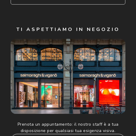
Iscriviti
TI ASPETTIAMO IN NEGOZIO
Cliccando su "Iscriviti", confermo di avere più di 16 anni e
acconsento all'utilizzo dei miei Dati Personali da parte di
Luxottica Group S.p.A. per l'invio di offerte speciali, novità
ed altre comunicazioni di carattere pubblicitario (consultare
Informativa sulla privacy
per ulteriori informazioni).
Prenota un appuntamento:
il nostro staff è a tua
disposizione per qualsiasi tua esigenza visiva.