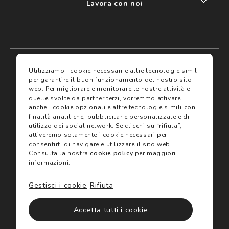
Lavora con noi
My account
I miei preferiti
Utilizziamo i cookie necessari e altre tecnologie simili
per garantire il buon funzionamento del nostro sito
web.
Per migliorare e monitorare le nostre attività e
Assicurazioni
quelle svolte da partner terzi, vorremmo attivare
anche i cookie opzionali e altre tecnologie simili con
finalità analitiche, pubblicitarie personalizzate e di
Termini e condizioni
Servizi
utilizzo dei social network.
Se clicchi su “rifiuta”,
Termini di vendita
attiveremo solamente i cookie necessari per
Avvertenze e informazioni di sicurezza sui prodotti
consentirti di navigare e utilizzare il sito web.
Informativa sulla Privacy
Consulta la nostra
cookie policy
per maggiori
Trova negozio
Utilizzo dei cookie
informazioni.
Site map
Gift Card
Gestisci i cookie
Rifiuta
©2024 Salmoiraghi & Viganò All Rights Reserved
Accetta tutti i cookie