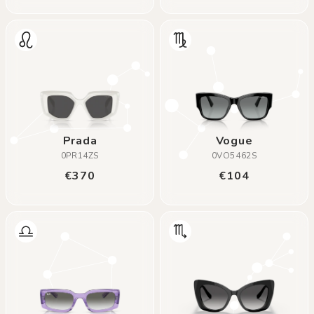
Prada
Vogue
0PR14ZS
0VO5462S
€370
€104