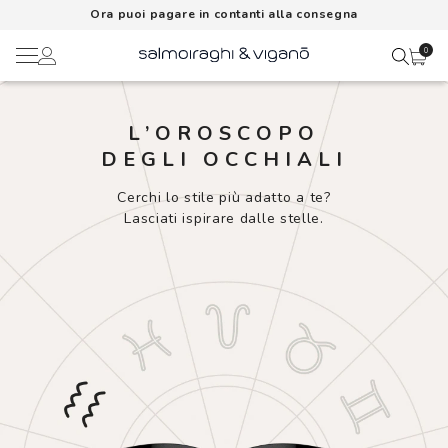
Ora puoi pagare in contanti alla consegna
0
Ciao,
Lenti a contatto
L’OROSCOPO
DEGLI OCCHIALI
Il mio profilo
Occhiali da vista
Cerchi lo stile più adatto a te?
Lasciati ispirare dalle stelle.
Rubrica indirizzi
Occhiali da sole
Metodi di pagamento
AI Glasses
I miei ordini
Brand
Acquisto periodico
In evidenza