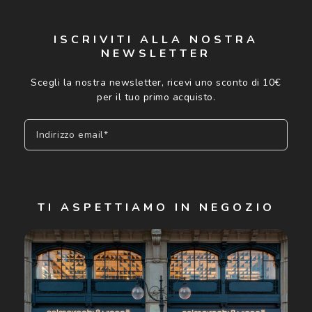
ISCRIVITI ALLA NOSTRA
NEWSLETTER
Scegli la nostra newsletter, ricevi uno sconto di 10€
per il tuo primo acquisto.
Indirizzo email*
Iscriviti
TI ASPETTIAMO IN NEGOZIO
Cliccando su "Iscriviti", confermo di avere più di 16 anni e
acconsento all'utilizzo dei miei Dati Personali da parte di
Luxottica Group S.p.A. per l'invio di offerte speciali, novità
ed altre comunicazioni di carattere pubblicitario (consultare
Informativa sulla privacy
per ulteriori informazioni).