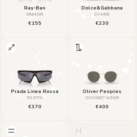
Ray-Ban
Dolce&Gabbana
0RB4395
DG4405
€155
€230
Prada Linea Rossa
Oliver Peoples
PS 07YS
OV1306ST ALTAIR
€370
€400