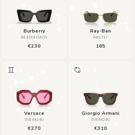
Burberry
Ray-Ban
BE4344 DAISY
RB3717
€230
165
Versace
Giorgio Armani
0VE4424U
0VE4424U
€270
€310