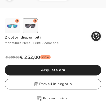
Controllo visivo
Prenota un test della vista gratuito
Carta fedeltà
%
%
Logout
2 colori disponibili
Montatura Nero , Lenti Arancione
€ 252,00
€ 360,00
-30%
Acquista ora
provali in negozio
Pagamento sicuro