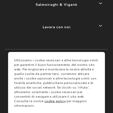
Salmoiraghi & Viganò
Lavora con noi
My account
I miei preferiti
Utilizziamo i cookie necessari e altre tecnologie simili
per garantire il buon funzionamento del nostro sito
web.
Per migliorare e monitorare le nostre attività e
Assicurazioni
quelle svolte da partner terzi, vorremmo attivare
anche i cookie opzionali e altre tecnologie simili con
finalità analitiche, pubblicitarie personalizzate e di
Termini e condizioni
Servizi
utilizzo dei social network.
Se clicchi su “rifiuta”,
Termini di vendita
attiveremo solamente i cookie necessari per
Avvertenze e informazioni di sicurezza sui prodotti
consentirti di navigare e utilizzare il sito web.
Informativa sulla Privacy
Consulta la nostra
cookie policy
per maggiori
Trova negozio
Utilizzo dei cookie
informazioni.
Site map