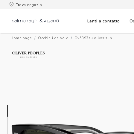
 consegna
Trova negozio
Lenti a contatto
Oc
Home page
Occhiali da sole
ov5393su oliver sun