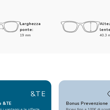
Larghezza
Alte
ponte:
lente
19 mm
40.3 
b &TE
Bonus Prevenzione
i i vantaggi e le offerte
Ricevi fino a 100€ di scon