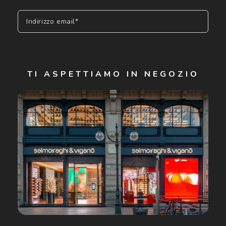
Indirizzo email*
Iscriviti
TI ASPETTIAMO IN NEGOZIO
Cliccando su "Iscriviti", confermo di avere più di 16 anni e
acconsento all'utilizzo dei miei Dati Personali da parte di
Luxottica Group S.p.A. per l'invio di offerte speciali, novità
ed altre comunicazioni di carattere pubblicitario (consultare
Informativa sulla privacy
per ulteriori informazioni).