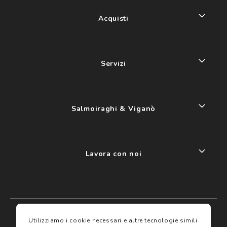
Acquisti
Servizi
Salmoiraghi & Viganò
Lavora con noi
My account
I miei preferiti
Utilizziamo i cookie necessari e altre tecnologie simili