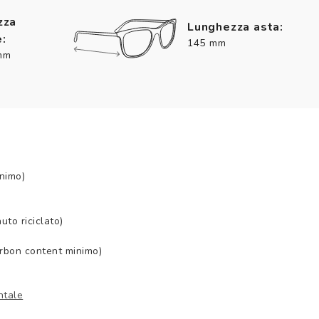
zza
Lunghezza asta:
:
145 mm
mm
nimo)
to riciclato)
arbon content minimo)
ntale