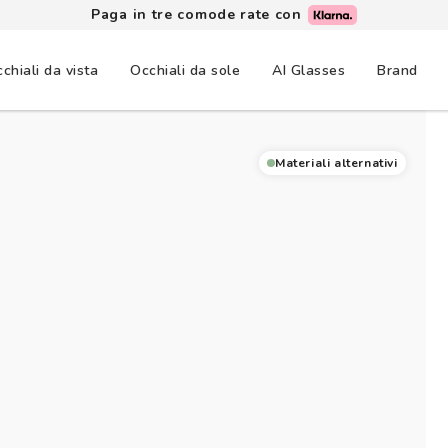
Lenti a contatto: 3+1 gratis, consegna in un giorno
chiali da vista
Occhiali da sole
AI Glasses
Brand
Materiali alternativi