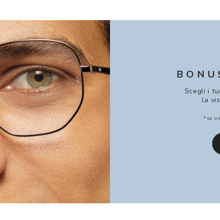
BONU
Scegli i t
la vi
*su un