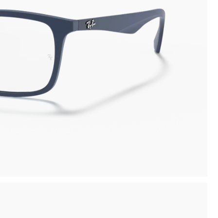
io
Aggiungi le lenti graduate in negozio