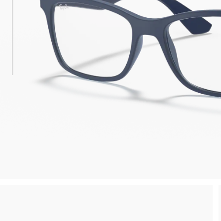
esa minima
Compra la tua montatura, ritirala in negoz