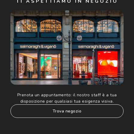
TI ASPETTIAMO IN NEGOZIO
Cliccando su "Iscriviti", confermo di avere più di 16 anni e
acconsento all'utilizzo dei miei Dati Personali da parte di
Luxottica Group S.p.A. per l'invio di offerte speciali, novità
ed altre comunicazioni di carattere pubblicitario (consultare
Informativa sulla privacy
per ulteriori informazioni).
Prenota un appuntamento:
il nostro staff è a tua
disposizione per qualsiasi tua esigenza visiva.
trova negozio