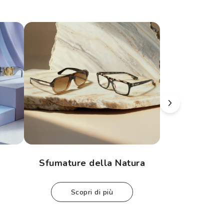
Sfumature della Natura
Eleganza
scopri di più
scop