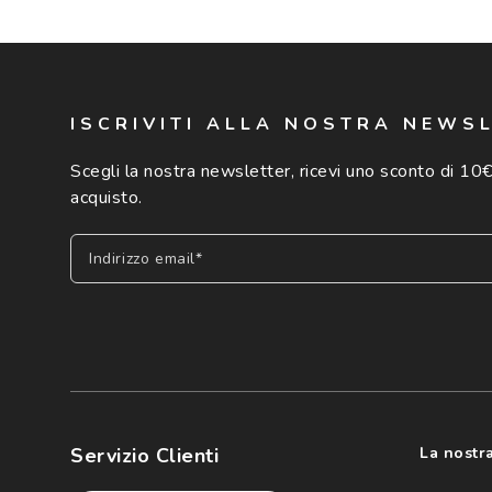
ISCRIVITI ALLA NOSTRA NEWS
Scegli la nostra newsletter, ricevi uno sconto di 10€
acquisto.
Indirizzo email*
Iscriviti
Cliccando su "Iscriviti", confermo di avere più di 16 anni e ac
dei miei Dati Personali da parte di Luxottica Group S.p.A. per l
speciali, novità ed altre comunicazioni di carattere pubblicit
Servizio Clienti
La nostra
Informativa sulla privacy
per ulteriori informazioni).