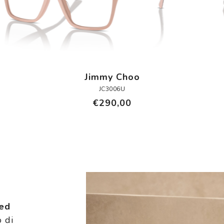
Jimmy Choo
JC3006U
€290,00
 ed
 di