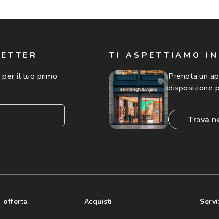
LETTER
TI ASPETTIAMO I
 per il tuo primo
Prenota un a
disposizione p
trova n
consento all'utilizzo
'invio di offerte
ario (consultare
 offerta
Acquisti
Servi