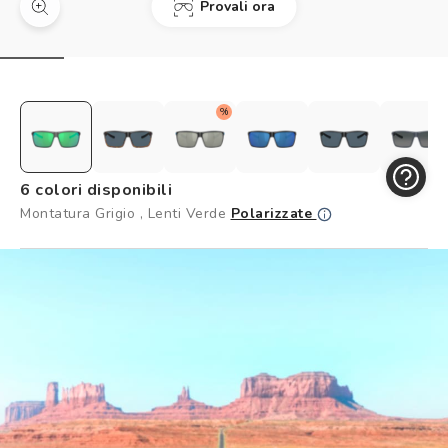
Provali ora
Controllo visivo
Prenota un test della vista gratuito
Carta fedeltà
%
Logout
6 colori disponibili
Montatura Grigio , Lenti Verde
Polarizzate