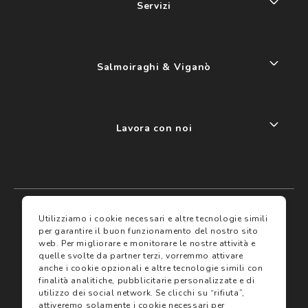
Servizi
Salmoiraghi & Viganò
Lavora con noi
My account
I miei preferiti
Utilizziamo i cookie necessari e altre tecnologie simili
per garantire il buon funzionamento del nostro sito
web.
Per migliorare e monitorare le nostre attività e
Assicurazioni
quelle svolte da partner terzi, vorremmo attivare
anche i cookie opzionali e altre tecnologie simili con
finalità analitiche, pubblicitarie personalizzate e di
Termini e condizioni
Servizi
utilizzo dei social network.
Se clicchi su “rifiuta”,
Termini di vendita
attiveremo solamente i cookie necessari per