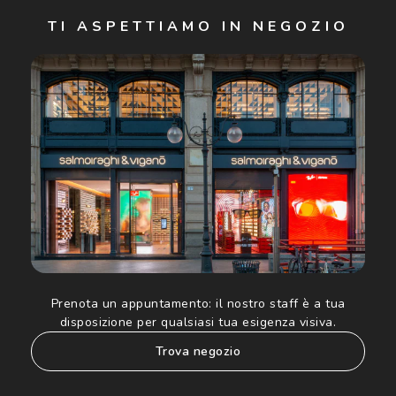
Iscriviti
TI ASPETTIAMO IN NEGOZIO
Cliccando su "Iscriviti", confermo di avere più di 16 anni e
acconsento all'utilizzo dei miei Dati Personali da parte di
Luxottica Group S.p.A. per l'invio di offerte speciali, novità
ed altre comunicazioni di carattere pubblicitario (consultare
Informativa sulla privacy
per ulteriori informazioni).
Prenota un appuntamento:
il nostro staff è a tua
disposizione per qualsiasi tua esigenza visiva.
trova negozio