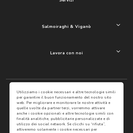
Servizi
Salmoiraghi & Viganò
Lavora con noi
My account
I miei preferiti
Utilizziamo i cookie necessari e altre tecnologie simili
per garantire il buon funzionamento del nostro sito
web.
Per migliorare e monitorare le nostre attività e
Assicurazioni
quelle svolte da partner terzi, vorremmo attivare
anche i cookie opzionali e altre tecnologie simili con
finalità analitiche, pubblicitarie personalizzate e di
Termini e condizioni
Servizi
utilizzo dei social network.
Se clicchi su “rifiuta”,
Termini di vendita
attiveremo solamente i cookie necessari per
Avvertenze e informazioni di sicurezza sui prodotti