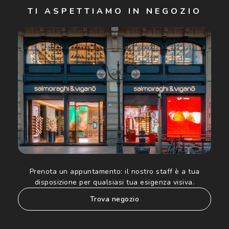
TI ASPETTIAMO IN NEGOZIO
Cliccando su "Iscriviti", confermo di avere più di 16 anni e
acconsento all'utilizzo dei miei Dati Personali da parte di
Luxottica Group S.p.A. per l'invio di offerte speciali, novità
ed altre comunicazioni di carattere pubblicitario (consultare
Informativa sulla privacy
per ulteriori informazioni).
Prenota un appuntamento:
il nostro staff è a tua
disposizione per qualsiasi tua esigenza visiva.
trova negozio