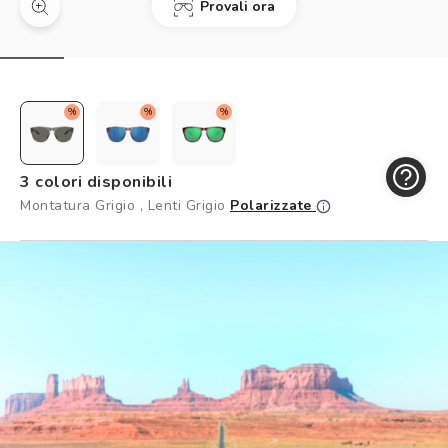
Provali ora
Controllo visivo
Prenota un test della vista gratuito
Carta fedeltà
%
%
%
Logout
3 colori disponibili
Montatura Grigio , Lenti Grigio
Polarizzate