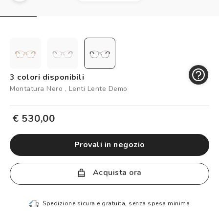
Controllo visivo
Prenota un test della vista gratuito
Carta fedeltà
Logout
3 colori disponibili
Montatura Nero , Lenti Lente Demo
€ 530,00
provali in negozio
Acquista ora
Compra la tua montatura, ritirala in negozio