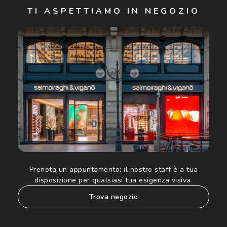
TI ASPETTIAMO IN NEGOZIO
Cliccando su "Iscriviti", confermo di avere più di 16 anni e
acconsento all'utilizzo dei miei Dati Personali da parte di
Luxottica Group S.p.A. per l'invio di offerte speciali, novità
ed altre comunicazioni di carattere pubblicitario (consultare
Informativa sulla privacy
per ulteriori informazioni).
Prenota un appuntamento:
il nostro staff è a tua
disposizione per qualsiasi tua esigenza visiva.
trova negozio