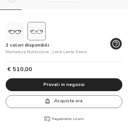
Controllo visivo
Prenota un test della vista gratuito
Carta fedeltà
Logout
2 colori disponibili
Montatura Multicolore , Lenti Lente Demo
€ 510,00
provali in negozio
Acquista ora
Pagamento sicuro