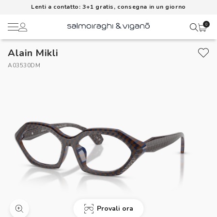
Lenti a contatto: 3+1 gratis, consegna in un giorno
0
Alain Mikli
Ciao,
Lenti a contatto
A03530DM
Il mio profilo
Occhiali da vista
Rubrica indirizzi
Occhiali da sole
Metodi di pagamento
AI Glasses
I miei ordini
Brand
Acquisto periodico
In evidenza
Provali ora