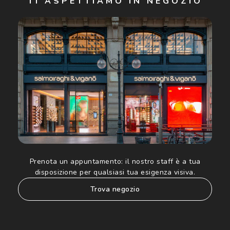
TI ASPETTIAMO IN NEGOZIO
Cliccando su "Iscriviti", confermo di avere più di 16 anni e
acconsento all'utilizzo dei miei Dati Personali da parte di
Luxottica Group S.p.A. per l'invio di offerte speciali, novità
ed altre comunicazioni di carattere pubblicitario (consultare
Informativa sulla privacy
per ulteriori informazioni).
Prenota un appuntamento:
il nostro staff è a tua
disposizione per qualsiasi tua esigenza visiva.
trova negozio