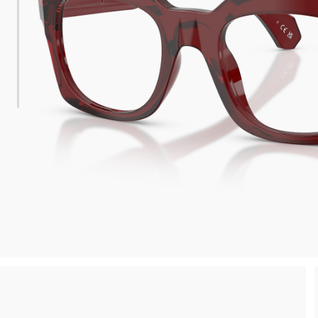
 consegna
Spedizione sicura e gratuita, senza spesa m