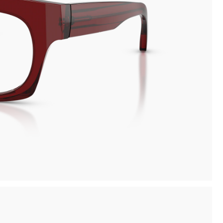
inima
Compra la tua montatura, ritirala in negozio