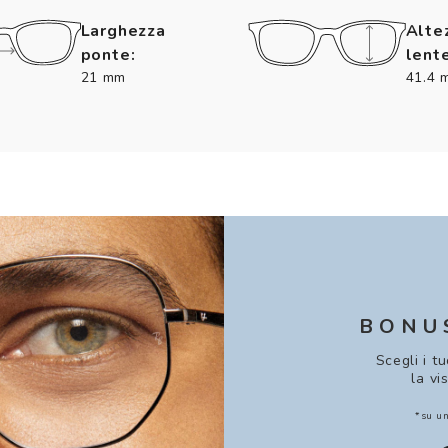
Larghezza
Alte
ponte:
lente
21 mm
41.4 
BONU
Scegli i t
la vi
*su un