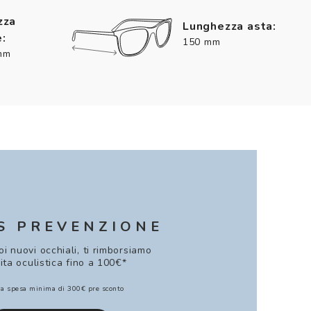
zza
Lunghezza asta:
:
150 mm
mm
S PREVENZIONE
uoi nuovi occhiali, ti rimborsiamo
sita oculistica fino a 100€*
a spesa minima di 300€ pre sconto