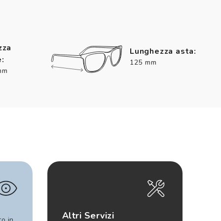
zza
Lunghezza asta:
:
125 mm
mm
Altri Servizi
to in