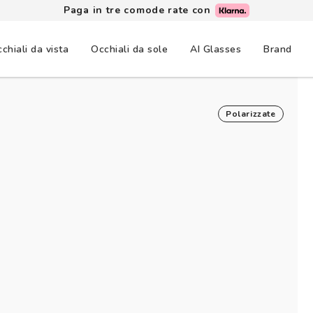
Lenti a contatto: 3+1 gratis, consegna in un giorno
chiali da vista
Occhiali da sole
AI Glasses
Brand
Polarizzate