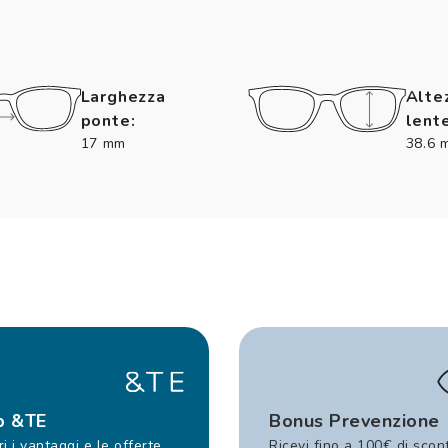
Larghezza
Alte
ponte:
lente
17 mm
38.6 
b &TE
Bonus Prevenzione
i i vantaggi e le offerte
Ricevi fino a 100€ di scon