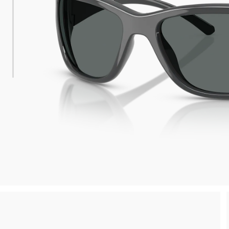
esa minima
Ritiro in negozio disponibile