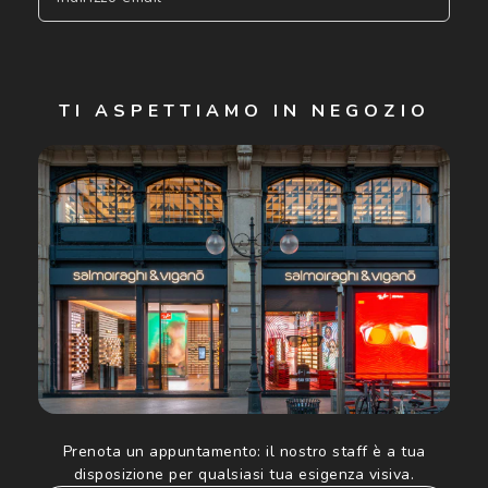
Iscriviti
TI ASPETTIAMO IN NEGOZIO
Cliccando su "Iscriviti", confermo di avere più di 16 anni e
acconsento all'utilizzo dei miei Dati Personali da parte di
Luxottica Group S.p.A. per l'invio di offerte speciali, novità
ed altre comunicazioni di carattere pubblicitario (consultare
Informativa sulla privacy
per ulteriori informazioni).
Prenota un appuntamento:
il nostro staff è a tua
disposizione per qualsiasi tua esigenza visiva.