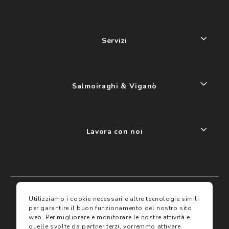
Servizi
Salmoiraghi & Viganò
Lavora con noi
My account
I miei preferiti
Utilizziamo i cookie necessari e altre tecnologie simili
per garantire il buon funzionamento del nostro sito
web.
Per migliorare e monitorare le nostre attività e
Assicurazioni
quelle svolte da partner terzi, vorremmo attivare