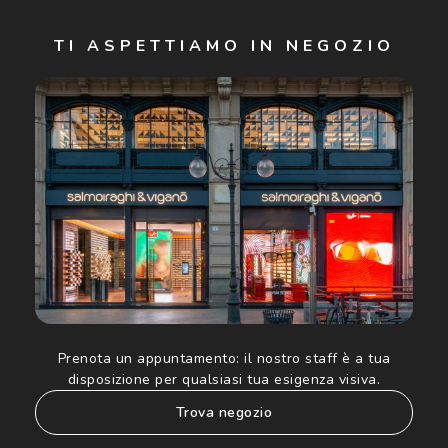
Iscriviti
TI ASPETTIAMO IN NEGOZIO
Cliccando su "Iscriviti", confermo di avere più di 16 anni e
acconsento all'utilizzo dei miei Dati Personali da parte di
Luxottica Group S.p.A. per l'invio di offerte speciali, novità
ed altre comunicazioni di carattere pubblicitario (consultare
Informativa sulla privacy
per ulteriori informazioni).
Prenota un appuntamento:
il nostro staff è a tua
disposizione per qualsiasi tua esigenza visiva.
trova negozio