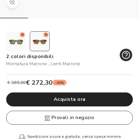
Controllo visivo
Prenota un test della vista gratuito
Carta fedeltà
%
%
Logout
2 colori disponibili
Montatura Marrone , Lenti Marrone
€ 272,30
€ 389,00
-30%
Acquista ora
provali in negozio
Spedizione sicura e gratuita, senza spesa minima