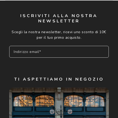
ISCRIVITI ALLA NOSTRA
NEWSLETTER
Scegli la nostra newsletter, ricevi uno sconto di 10€
per il tuo primo acquisto.
Indirizzo email*
Iscriviti
TI ASPETTIAMO IN NEGOZIO
Cliccando su "Iscriviti", confermo di avere più di 16 anni e
acconsento all'utilizzo dei miei Dati Personali da parte di
Luxottica Group S.p.A. per l'invio di offerte speciali, novità
ed altre comunicazioni di carattere pubblicitario (consultare
Informativa sulla privacy
per ulteriori informazioni).