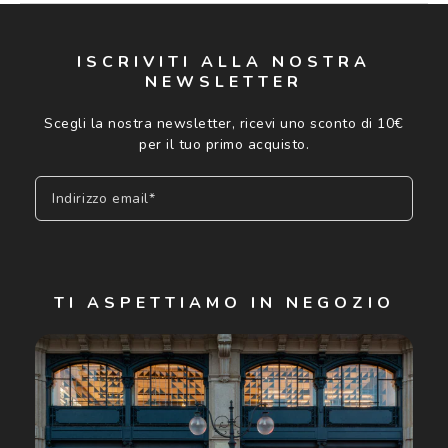
ISCRIVITI ALLA NOSTRA
NEWSLETTER
Scegli la nostra newsletter, ricevi uno sconto di 10€
per il tuo primo acquisto.
Indirizzo email*
Iscriviti
TI ASPETTIAMO IN NEGOZIO
Cliccando su "Iscriviti", confermo di avere più di 16 anni e
acconsento all'utilizzo dei miei Dati Personali da parte di
Luxottica Group S.p.A. per l'invio di offerte speciali, novità
ed altre comunicazioni di carattere pubblicitario (consultare
Informativa sulla privacy
per ulteriori informazioni).