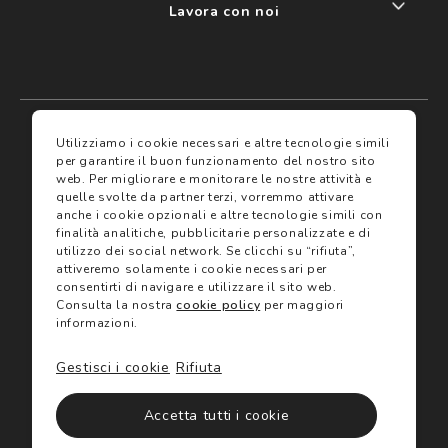
Lavora con noi
My account
I miei preferiti
Utilizziamo i cookie necessari e altre tecnologie simili
per garantire il buon funzionamento del nostro sito
web.
Per migliorare e monitorare le nostre attività e
Assicurazioni
quelle svolte da partner terzi, vorremmo attivare
anche i cookie opzionali e altre tecnologie simili con
finalità analitiche, pubblicitarie personalizzate e di
Termini e condizioni
Servizi
utilizzo dei social network.
Se clicchi su “rifiuta”,
Termini di vendita
attiveremo solamente i cookie necessari per
Avvertenze e informazioni di sicurezza sui prodotti
consentirti di navigare e utilizzare il sito web.
Informativa sulla Privacy
Consulta la nostra
cookie policy
per maggiori
Trova negozio
Utilizzo dei cookie
informazioni.
Site map
Gift Card
Gestisci i cookie
Rifiuta
©2024 Salmoiraghi & Viganò All Rights Reserved
Accetta tutti i cookie